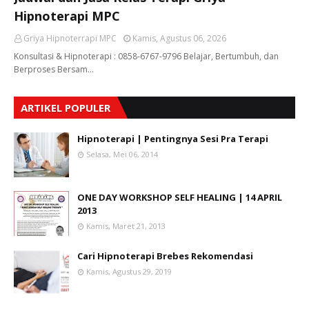
Hipnoterapi MPC
Griya Hipnoterrapi MPC
Kamis, Agustus 06, 2026
Konsultasi & Hipnoterapi : 0858-6767-9796 Belajar, Bertumbuh, dan
Berproses Bersam…
ARTIKEL POPULER
Hipnoterapi | Pentingnya Sesi Pra Terapi
Selasa, Mei 06, 2014
ONE DAY WORKSHOP SELF HEALING | 14 APRIL
2013
Kamis, Maret 21, 2013
Cari Hipnoterapi Brebes Rekomendasi
Kamis, Agustus 29, 2019