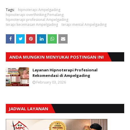
Tags:
hipnoterapi Ampelgading
hipnoterapi overthinking Pemalang
hipnoterapi profesional Ampelgading
terapi kecemasan Ampelgading
terapi mental Ampelgading
ANDA MUNGKIN MENYUKAI POSTINGAN INI
Layanan Hipnoterapi Profesional
Rekomendasi di Ampelgading
February 03, 2026
JADWAL LAYANAN