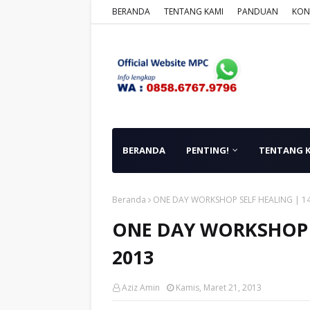
BERANDA
TENTANG KAMI
PANDUAN
KON
BERANDA
PENTING!
TENTANG 
Beranda
ONE DAY WORKSHOP SELF HEALING | 14
ONE DAY WORKSHOP S
2013
Aziz Amin
Kamis, Maret 21, 2013