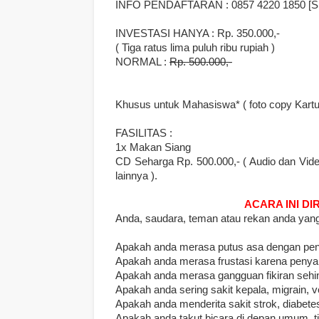
INFO PENDAFTARAN : 0857 4220 1850 [S
INVESTASI HANYA : Rp. 350.000,-
( Tiga ratus lima puluh ribu rupiah )
NORMAL :
Rp. 500.000,-
Khusus untuk Mahasiswa* ( foto copy Kartu
FASILITAS :
1x Makan Siang
CD Seharga Rp. 500.000,- ( Audio dan Video
lainnya ).
ACARA INI D
Anda, saudara, teman atau rekan anda yan
Apakah anda merasa putus asa dengan peny
Apakah anda merasa frustasi karena penya
Apakah anda merasa gangguan fikiran sehing
Apakah anda sering sakit kepala, migrain, ver
Apakah anda menderita sakit strok, diabetes
Apakah anda takut bicara di depan umum, t