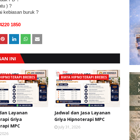
tu ) ?
i kebiasan buruk ?
220 1850
AN INI
 HIPNOTERAPI BREBES
BIAYA HIPNOTERAPI BREBES
dan Layanan
Jadwal dan Jasa Layanan
rapi Griya
Griya Hipnoterapi MPC
rapi MPC
July 31, 2026
, 2026