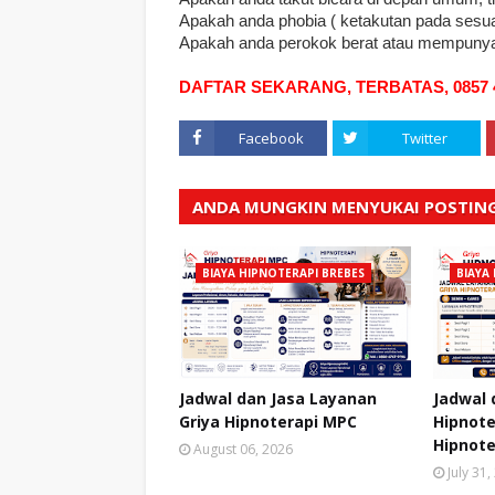
Apakah anda phobia ( ketakutan pada sesua
Apakah anda perokok berat atau mempunya
DAFTAR SEKARANG, TERBATAS, 0857 4
Facebook
Twitter
ANDA MUNGKIN MENYUKAI POSTING
BIAYA HIPNOTERAPI BREBES
BIAYA
Jadwal dan Jasa Layanan
Jadwal 
Griya Hipnoterapi MPC
Hipnote
Hipnote
August 06, 2026
July 31