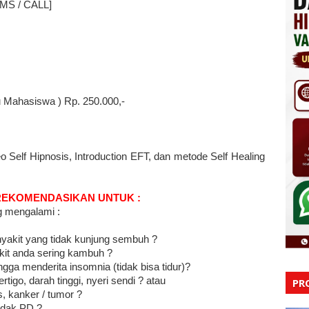
MS / CALL]
 Mahasiswa ) Rp. 250.000,-
 Self Hipnosis, Introduction EFT, dan metode Self Healing
IREKOMENDASIKAN UNTUK :
g mengalami :
akit yang tidak kunjung sembuh ?
kit anda sering kambuh ?
ga menderita insomnia (tidak bisa tidur)?
tigo, darah tinggi, nyeri sendi ? atau
PR
, kanker / tumor ?
idak PD ?