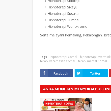
Hipnoterapi Sidorejo
Hipnoterapi Sikayu
Hipnoterapi Susukan
Hipnoterapi Tumbal
Hipnoterapi Wonokromo
Serta melayani Pemalang, Pekalongan, Brebe
Tags:
hipnoterapi Comal
hipnoterapi overthin
terapi kecemasan Comal
terapi mental Comal
Facebook
Twitter
ANDA MUNGKIN MENYUKAI POSTING
HIPNOTERAPI COMAL