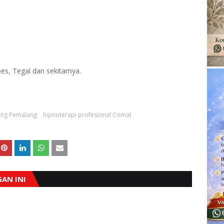
s, Tegal dan sekitarnya.
king Pemalang
hipnoterapi profesional Comal
AN INI