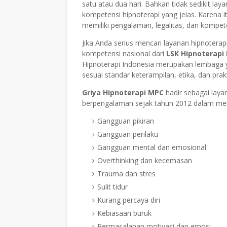
satu atau dua hari. Bahkan tidak sedikit l
kompetensi hipnoterapi yang jelas. Karena i
memiliki pengalaman, legalitas, dan kompe
Jika Anda serius mencari layanan hipnoterapi 
kompetensi nasional dari
LSK Hipnoterapi
Hipnoterapi Indonesia merupakan lembaga y
sesuai standar keterampilan, etika, dan prakt
Griya Hipnoterapi MPC
hadir sebagai laya
berpengalaman sejak tahun 2012 dalam me
Gangguan pikiran
Gangguan perilaku
Gangguan mental dan emosional
Overthinking dan kecemasan
Trauma dan stres
Sulit tidur
Kurang percaya diri
Kebiasaan buruk
Permasalahan motivasi dan emosi