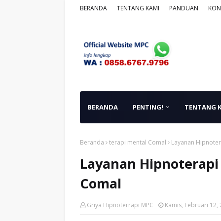
BERANDA
TENTANG KAMI
PANDUAN
KON
BERANDA
PENTING!
TENTANG 
Beranda
terapi mental Comal
Layanan Hipnoter
Layanan Hipnoterapi
Comal
Griya Hipnoterrapi MPC
Kamis, Februari 12,