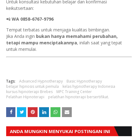
Untuk konsultasi kebutuhan belajar dan konfirmasi
keikutsertaan:
📲
WA 0858-6767-9796
Tempat terbatas untuk menjaga kualitas bimbingan.
Jika Anda ingin
bukan hanya memahami perubahan,
tetapi mampu menciptakannya
, inilah saat yang tepat
untuk memulai.
Tags:
Advanced Hypnotherapy
Basic Hypnotherapy
belajar hipnosis untuk pemula
kelas hypnotherapy Indonesia
kursus hipnoterapi Brebes
MPC Training Center
Pelatihan Hipnoterapi
pelatihan hipnoterapi bersertifikat.
ANDA MUNGKIN MENYUKAI POSTINGAN INI