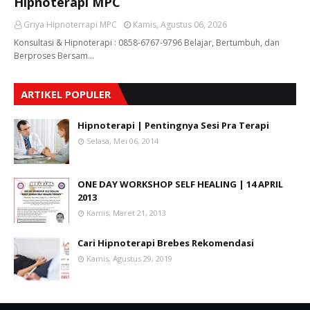
Hipnoterapi MPC
Griya Hipnoterrapi MPC
Kamis, Agustus 06, 2026
Konsultasi & Hipnoterapi : 0858-6767-9796 Belajar, Bertumbuh, dan
Berproses Bersam…
ARTIKEL POPULER
Hipnoterapi | Pentingnya Sesi Pra Terapi
Selasa, Mei 06, 2014
ONE DAY WORKSHOP SELF HEALING | 14 APRIL
2013
Kamis, Maret 21, 2013
Cari Hipnoterapi Brebes Rekomendasi
Kamis, Agustus 29, 2019