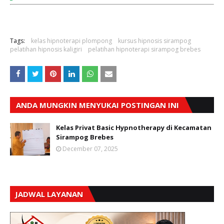
Tags:
kelas hipnoterapi plompong
kursus hipnosis sirampog
pelatihan hipnosis kaligiri
pelatihan hipnoterapi sirampog brebes
ANDA MUNGKIN MENYUKAI POSTINGAN INI
Kelas Privat Basic Hypnotherapy di Kecamatan
Sirampog Brebes
December 07, 2025
JADWAL LAYANAN