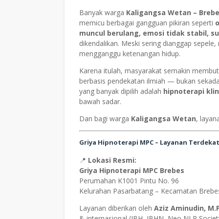
Banyak warga
Kaligangsa Wetan – Breb
memicu berbagai gangguan pikiran seperti
o
muncul berulang, emosi tidak stabil, su
dikendalikan. Meski sering dianggap sepele,
mengganggu ketenangan hidup.
Karena itulah, masyarakat semakin membu
berbasis pendekatan ilmiah — bukan sekadar
yang banyak dipilih adalah
hipnoterapi klin
bawah sadar.
Dan bagi warga
Kaligangsa Wetan
, layana
Griya Hipnoterapi MPC – Layanan Terdekat
📍
Lokasi Resmi:
Griya Hipnoterapi MPC Brebes
Perumahan K1001 Pintu No. 96
Kelurahan Pasarbatang – Kecamatan Brebe
Layanan diberikan oleh
Aziz Aminudin, M.
& internasional (IBH, IBHN, Neo NLP Soci