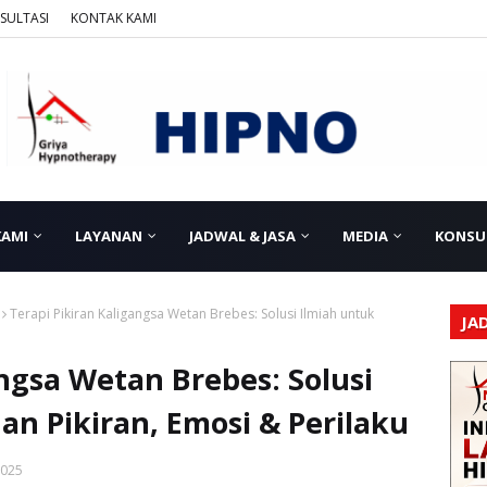
SULTASI
KONTAK KAMI
KAMI
LAYANAN
JADWAL & JASA
MEDIA
KONSU
Terapi Pikiran Kaligangsa Wetan Brebes: Solusi Ilmiah untuk
JA
angsa Wetan Brebes: Solusi
n Pikiran, Emosi & Perilaku
2025