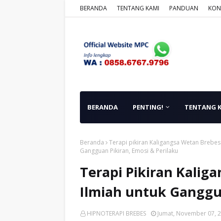
BERANDA
TENTANG KAMI
PANDUAN
KON
BERANDA
PENTING!
TENTANG 
Beranda
Terapi pikiran Kaligangsa Wetan Brebes
Gangguan Pikiran, Emosi & Perilaku
Terapi Pikiran Kalig
Ilmiah untuk Ganggua
HIPNOTERAPI BREBES
Jumat, November 07, 