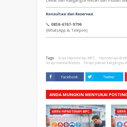
Dekat dari Kaligangsa Wetan dan mudah diak
Konsultasi dan Reservasi
📞
0858-6767-9796
(WhatsApp & Telepon)
Tags:
Griya Hipnoterapi MPC.
Hipnoterapi Bre
terapi mental Brebes
Terapi pikiran Kaligangsa
Facebook
Twitter
ANDA MUNGKIN MENYUKAI POSTING
GRIYA HIPNOTERAPI MPC.
GRIYA