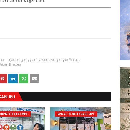
ses dari berbagai arah.
bes
layanan gangguan pikiran Kaligangsa Wetan
 Wetan Brebes
AN INI
 HIPNOTERAPI MPC.
GRIYA HIPNOTERAPI MPC.