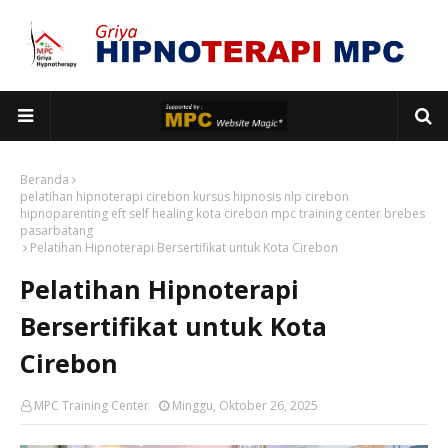
Beranda
pelatihan hipnoterapi cirebon kursus hipnosis nlp cirebon
hipnoparenting eft self healing kota cirebon mpc training center brebes
pasarbatang
Pelatihan Hipnoterapi Bersertifikat untuk Kota Cirebon
Pelatihan Hipnoterapi
Bersertifikat untuk Kota
Cirebon
MPC Training Center
Minggu, Oktober 26, 2025