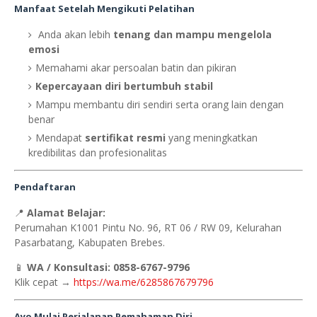
Manfaat Setelah Mengikuti Pelatihan
Anda akan lebih
tenang dan mampu mengelola
emosi
Memahami akar persoalan batin dan pikiran
Kepercayaan diri bertumbuh stabil
Mampu membantu diri sendiri serta orang lain dengan
benar
Mendapat
sertifikat resmi
yang meningkatkan
kredibilitas dan profesionalitas
Pendaftaran
📍
Alamat Belajar:
Perumahan K1001 Pintu No. 96, RT 06 / RW 09, Kelurahan
Pasarbatang, Kabupaten Brebes.
📱
WA / Konsultasi:
0858-6767-9796
Klik cepat →
https://wa.me/6285867679796
Ayo Mulai Perjalanan Pemahaman Diri