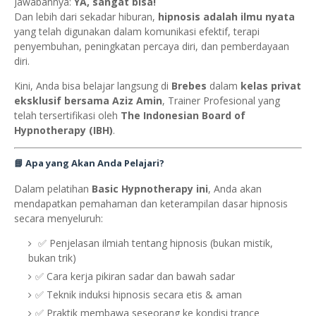
Jawabannya:
YA, sangat bisa!
Dan lebih dari sekadar hiburan,
hipnosis adalah ilmu nyata
yang telah digunakan dalam komunikasi efektif, terapi
penyembuhan, peningkatan percaya diri, dan pemberdayaan
diri.
Kini, Anda bisa belajar langsung di
Brebes
dalam
kelas privat
eksklusif bersama Aziz Amin
, Trainer Profesional yang
telah tersertifikasi oleh
The Indonesian Board of
Hypnotherapy (IBH)
.
📘 Apa yang Akan Anda Pelajari?
Dalam pelatihan
Basic Hypnotherapy ini
, Anda akan
mendapatkan pemahaman dan keterampilan dasar hipnosis
secara menyeluruh:
✅ Penjelasan ilmiah tentang hipnosis (bukan mistik,
bukan trik)
✅ Cara kerja pikiran sadar dan bawah sadar
✅ Teknik induksi hipnosis secara etis & aman
✅ Praktik membawa seseorang ke kondisi trance