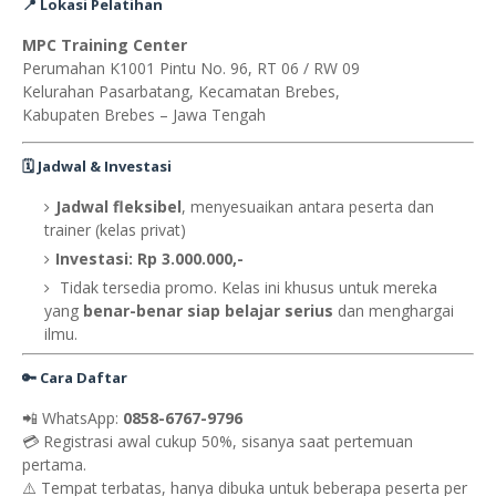
📍 Lokasi Pelatihan
MPC Training Center
Perumahan K1001 Pintu No. 96, RT 06 / RW 09
Kelurahan Pasarbatang, Kecamatan Brebes,
Kabupaten Brebes – Jawa Tengah
🗓️ Jadwal & Investasi
Jadwal fleksibel
, menyesuaikan antara peserta dan
trainer (kelas privat)
Investasi: Rp 3.000.000,-
Tidak tersedia promo. Kelas ini khusus untuk mereka
yang
benar-benar siap belajar serius
dan menghargai
ilmu.
🔑 Cara Daftar
📲 WhatsApp:
0858-6767-9796
💳 Registrasi awal cukup 50%, sisanya saat pertemuan
pertama.
⚠️ Tempat terbatas, hanya dibuka untuk beberapa peserta per