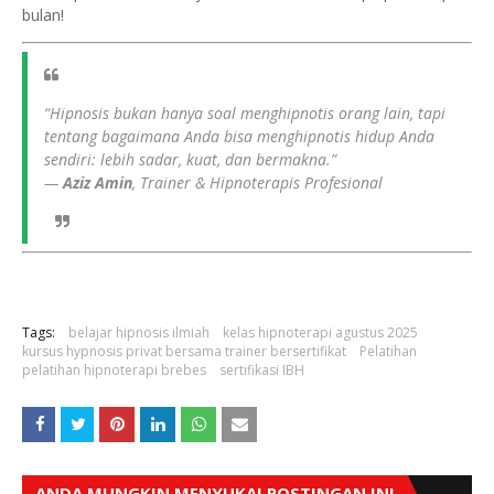
bulan!
“Hipnosis bukan hanya soal menghipnotis orang lain, tapi
tentang bagaimana Anda bisa menghipnotis hidup Anda
sendiri: lebih sadar, kuat, dan bermakna.”
—
Aziz Amin
, Trainer & Hipnoterapis Profesional
Tags:
belajar hipnosis ilmiah
kelas hipnoterapi agustus 2025
kursus hypnosis privat bersama trainer bersertifikat
Pelatihan
pelatihan hipnoterapi brebes
sertifikasi IBH
ANDA MUNGKIN MENYUKAI POSTINGAN INI