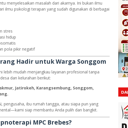
 menyelesaikan masalah dari akarnya. Ini bukan ilmu
ri ilmu psikologi terapan yang sudah digunakan di berbagai
n stres
asi hidup
osomatis
pola pikir negatif
arang Hadir untuk Warga Songgom
ini lebih mudah menjangkau layanan profesional tanpa
-desa dan kelurahan berikut:
makmur, Jatirokeh, Karangsembung, Songgom,
DA
ang.
SN, pengusaha, ibu rumah tangga, atau siapa pun yang
 mental—kami siap membantu Anda pulih dan bangkit.
ipnoterapi MPC Brebes?