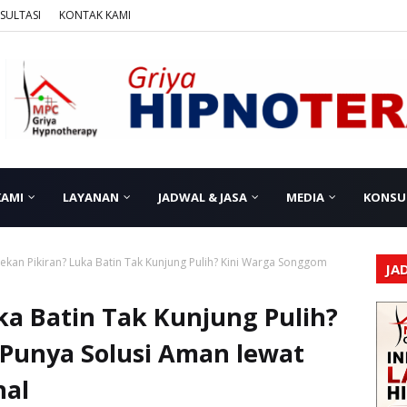
SULTASI
KONTAK KAMI
KAMI
LAYANAN
JADWAL & JASA
MEDIA
KONSU
tekan Pikiran? Luka Batin Tak Kunjung Pulih? Kini Warga Songgom
JA
ka Batin Tak Kunjung Pulih?
Punya Solusi Aman lewat
nal