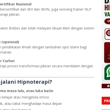
ertifikat Nasional
 bersertifikat dari IBH dan IBHN, juga seorang trainer NLP
rapi pikiran.
bupaten Brebes dan telah melayani ribuan klien dengan sistem
 (opsional)
n pendekatan ilmiah dengan tambahan opsi Islami bagi
eimanan.
ar Curhat
tetapi proses transformasi pikiran secara mendalam dengan
jalani Hipnoterapi?
uma masa lalu, atau luka batin
 belajar atau mengelola emosi
PR
nik, atau takut menghadapi masa depan
n stres dan burnout