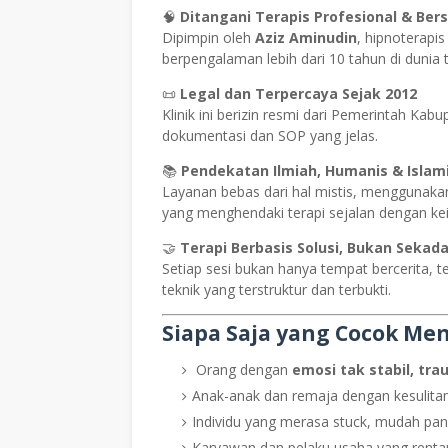
🧠
Ditangani Terapis Profesional & Bers
Dipimpin oleh
Aziz Aminudin
, hipnoterapis
berpengalaman lebih dari 10 tahun di dunia te
📜
Legal dan Terpercaya Sejak 2012
Klinik ini berizin resmi dari Pemerintah Ka
dokumentasi dan SOP yang jelas.
📚
Pendekatan Ilmiah, Humanis & Islami
Layanan bebas dari hal mistis, menggunaka
yang menghendaki terapi sejalan dengan k
🤝
Terapi Berbasis Solusi, Bukan Sekad
Setiap sesi bukan hanya tempat bercerita, 
teknik yang terstruktur dan terbukti.
Siapa Saja yang Cocok Men
Orang dengan
emosi tak stabil, tra
Anak-anak dan remaja dengan kesulitan
Individu yang merasa stuck, mudah pa
Karyawan dan pelaku usaha yang renta