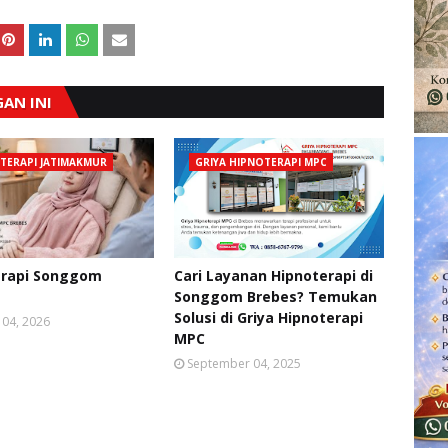
AN INI
TERAPI JATIMAKMUR
GRIYA HIPNOTERAPI MPC
erapi Songgom
Cari Layanan Hipnoterapi di
Songgom Brebes? Temukan
Solusi di Griya Hipnoterapi
 04, 2026
MPC
September 04, 2025