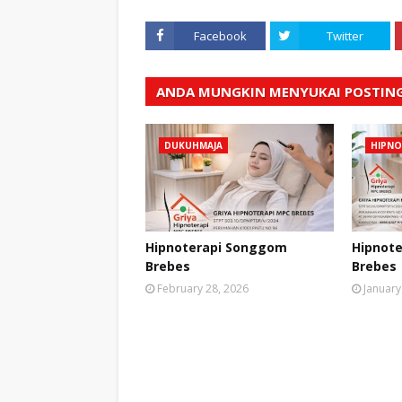
Facebook
Twitter
ANDA MUNGKIN MENYUKAI POSTING
DUKUHMAJA
HIPNO
Hipnoterapi Songgom
Hipnot
Brebes
Brebes
February 28, 2026
January