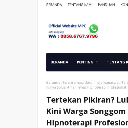
BERANDA
TENTANG KAMI
PANDUAN
KON
BERANDA
PENTING!
TENTANG 
Beranda
terapi emosi dukuhmaja wanacala
Ter
Punya Solusi Aman lewat Hipnoterapi Profesional
Tertekan Pikiran? Lu
Kini Warga Songgom 
Hipnoterapi Profesio