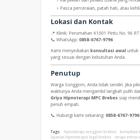
Pasca perceraian, patah hati, atau kehi
Lokasi dan Kontak
📍 Klinik: Perumahan K1001 Pintu No. 96 RT
📞 WhatsApp:
0858-6767-9796
Kami menyediakan
konsultasi awal
untuk 
yang sesuai dengan kebutuhan Anda.
Penutup
Warga Songgom, Anda tidak sendiri. Jika piki
waktunya Anda mengambil langkah pulih da
Griya Hipnoterapi MPC Brebes
siap mend
penuh empati.
📞 Hubungi kami sekarang:
0858-6767-9796
Tags:
hipnoterapi songgom brebes
konsultasi
layanan hipnoterapis legal brebes
terapi emosi