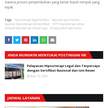
Karena proses penyembuhan yang benar butuh tempat yang
tepat.
Tags:
hipnoterapi legal brebes
hipnoterapis berizin
layanan hipnoterapi bersertifikat
STPT hipnoterapi aman
tempat hipnoterapi terpercaya
terapi psikologis resmi
ANDA MUNGKIN MENYUKAI POSTINGAN INI
Pelayanan Hipnoterapi Legal dan Terpercaya
dengan Sertifikat Nasional dan Izin Resmi
May 10, 2025
JADWAL LAYANAN