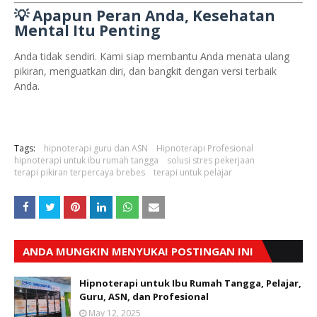
💡 Apapun Peran Anda, Kesehatan
Mental Itu Penting
Anda tidak sendiri. Kami siap membantu Anda menata ulang
pikiran, menguatkan diri, dan bangkit dengan versi terbaik
Anda.
Tags:
hipnoterapi guru dan ASN
Hipnoterapi Profesional
hipnoterapi untuk ibu rumah tangga
solusi stres pekerjaan
terapi pikiran terpercaya brebes
terapi untuk pelajar
ANDA MUNGKIN MENYUKAI POSTINGAN INI
Hipnoterapi untuk Ibu Rumah Tangga, Pelajar,
Guru, ASN, dan Profesional
May 12, 2025