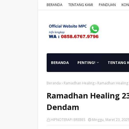
BERANDA
TENTANG KAMI
PANDUAN
KON
BERANDA
PENTING!
TENTANG 
Beranda
Ramadhan Healing
Ramadhan Healing 
Ramadhan Healing 23 
Dendam
HIPNOTERAPI BREBES
Minggu, Maret 23, 202