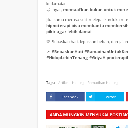
kedamaian.
🌙 Ingat,
memaafkan bukan untuk mereka
Jika kamu merasa sulit melepaskan luka ma
hipnoterapi bisa membantu membersih
pikir agar lebih damai.
💛 Bebaskan hati, lepaskan beban, dan jalani
📌
#BebaskanHati #RamadhanUntukKe
#HidupLebihTenang #GriyaHipnoterap
Tags:
Artikel
Healing
Ramadhan Healing
Facebook
Twitter
ANDA MUNGKIN MENYUKAI POSTING