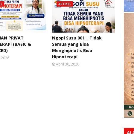
EL
ARTIKEL
HAN PRIVAT
Ngopi Susu 001 | Tidak
RAPI (BASIC &
Semua yang Bisa
ED)
Menghipnotis Bisa
Hipnoterapi
, 2026
April 30, 2026
AL