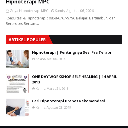
Hipnoterapi MPC
Griya Hipnoterrapi MPC
Kamis, Agustus 06, 2026
Konsultasi & Hipnoterapi : 0858-6767-9796 Belajar, Bertumbuh, dan
Berproses Bersam…
ARTIKEL POPULER
Hipnoterapi | Pentingnya Sesi Pra Terapi
Selasa, Mei 06, 2014
ONE DAY WORKSHOP SELF HEALING | 14 APRIL
2013
Kamis, Maret 21, 2013
Cari Hipnoterapi Brebes Rekomendasi
Kamis, Agustus 29, 2019