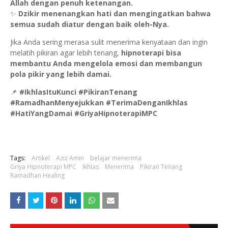
Allah dengan penuh ketenangan.
✨
Dzikir menenangkan hati dan mengingatkan bahwa
semua sudah diatur dengan baik oleh-Nya.
Jika Anda sering merasa sulit menerima kenyataan dan ingin
melatih pikiran agar lebih tenang,
hipnoterapi bisa
membantu Anda mengelola emosi dan membangun
pola pikir yang lebih damai.
📌
#IkhlasItuKunci #PikiranTenang
#RamadhanMenyejukkan #TerimaDenganIkhlas
#HatiYangDamai #GriyaHipnoterapiMPC
Tags:
Artikel
Aziz Amin
belajar menerima
Griya Hipnoterapi MPC
Ikhlas
Menerima
Pikiran Tenang
Ramadhan Healing