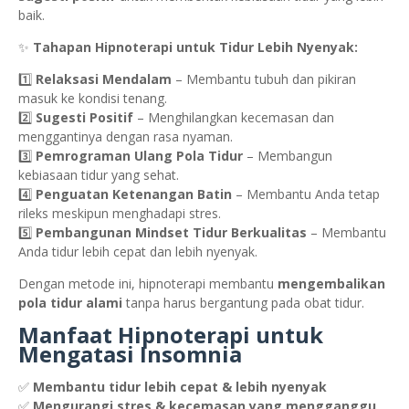
baik.
✨
Tahapan Hipnoterapi untuk Tidur Lebih Nyenyak:
1️⃣
Relaksasi Mendalam
– Membantu tubuh dan pikiran
masuk ke kondisi tenang.
2️⃣
Sugesti Positif
– Menghilangkan kecemasan dan
menggantinya dengan rasa nyaman.
3️⃣
Pemrograman Ulang Pola Tidur
– Membangun
kebiasaan tidur yang sehat.
4️⃣
Penguatan Ketenangan Batin
– Membantu Anda tetap
rileks meskipun menghadapi stres.
5️⃣
Pembangunan Mindset Tidur Berkualitas
– Membantu
Anda tidur lebih cepat dan lebih nyenyak.
Dengan metode ini, hipnoterapi membantu
mengembalikan
pola tidur alami
tanpa harus bergantung pada obat tidur.
Manfaat Hipnoterapi untuk
Mengatasi Insomnia
✅
Membantu tidur lebih cepat & lebih nyenyak
✅
Mengurangi stres & kecemasan yang mengganggu