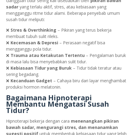
Gangguan tidur sering kali disebabkan oleh
pikiran bawah
sadar
yang terlalu aktif, stres, atau kebiasaan yang
mengganggu ritme tidur alami. Beberapa penyebab umum
susah tidur meliputi:
❌
Stres & Overthinking
– Pikiran yang terus bekerja
membuat tubuh sulit rileks.
❌
Kecemasan & Depresi
– Perasaan negatif bisa
mengganggu pola tidur.
❌
Trauma atau Ketakutan Tertentu
– Pengalaman buruk
di masa lalu bisa menyebabkan sulit tidur.
❌
Kebiasaan Tidur yang Buruk
– Tidur tidak teratur atau
sering begadang.
❌
Kecanduan Gadget
– Cahaya biru dari layar menghambat
produksi hormon melatonin.
Bagaimana Hipnoterapi
Membantu Mengatasi Susah
Tidur?
Hipnoterapi bekerja dengan cara
menenangkan pikiran
bawah sadar, mengurangi stres, dan menanamkan
sugesti positif
untuk membentuk kebiasaan tidur yang lebih