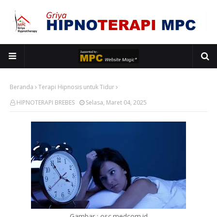
Beranda
Terapi Hipnosis untuk Tidur
HIPNOTERAPI BREBES
Selasa, Maret 04, 2025
Gambar : osc.medcom.id