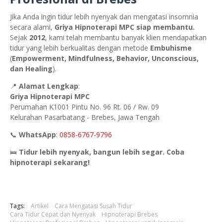
Jika Anda ingin tidur lebih nyenyak dan mengatasi insomnia
secara alami,
Griya Hipnoterapi MPC siap membantu.
Sejak
2012
, kami telah membantu banyak klien mendapatkan
tidur yang lebih berkualitas dengan metode
Embuhisme
(
Empowerment, Mindfulness, Behavior, Unconscious,
dan Healing
).
📍
Alamat Lengkap
:
Griya Hipnoterapi MPC
Perumahan K1001 Pintu No. 96 Rt. 06 / Rw. 09
Kelurahan Pasarbatang - Brebes, Jawa Tengah
📞
WhatsApp
:
0858-6767-9796
🛌
Tidur lebih nyenyak, bangun lebih segar. Coba
hipnoterapi sekarang!
Tags:
Artikel
Cara Mengatasi Susah Tidur
Cara Tidur Cepat dan Nyenyak
Hipnoterapi Brebes