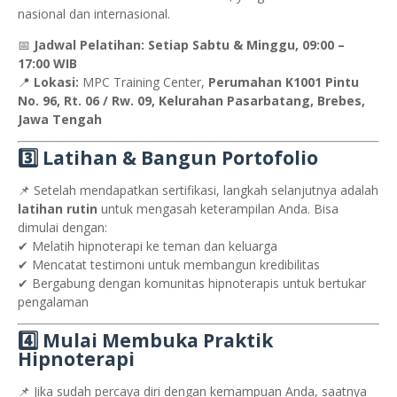
nasional dan internasional.
📅
Jadwal Pelatihan:
Setiap Sabtu & Minggu, 09:00 –
17:00 WIB
📍
Lokasi:
MPC Training Center,
Perumahan K1001 Pintu
No. 96, Rt. 06 / Rw. 09, Kelurahan Pasarbatang, Brebes,
Jawa Tengah
3️⃣ Latihan & Bangun Portofolio
📌 Setelah mendapatkan sertifikasi, langkah selanjutnya adalah
latihan rutin
untuk mengasah keterampilan Anda. Bisa
dimulai dengan:
✔ Melatih hipnoterapi ke teman dan keluarga
✔ Mencatat testimoni untuk membangun kredibilitas
✔ Bergabung dengan komunitas hipnoterapis untuk bertukar
pengalaman
4️⃣ Mulai Membuka Praktik
Hipnoterapi
📌 Jika sudah percaya diri dengan kemampuan Anda, saatnya