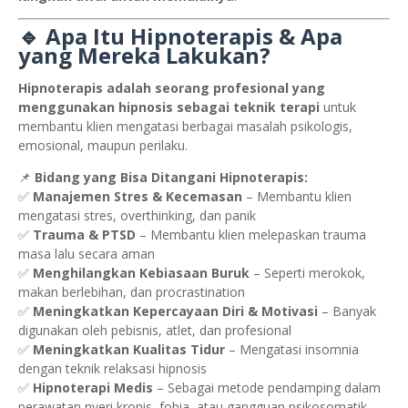
🔹 Apa Itu Hipnoterapis & Apa
yang Mereka Lakukan?
Hipnoterapis adalah seorang profesional yang
menggunakan hipnosis sebagai teknik terapi
untuk
membantu klien mengatasi berbagai masalah psikologis,
emosional, maupun perilaku.
📌
Bidang yang Bisa Ditangani Hipnoterapis:
✅
Manajemen Stres & Kecemasan
– Membantu klien
mengatasi stres, overthinking, dan panik
✅
Trauma & PTSD
– Membantu klien melepaskan trauma
masa lalu secara aman
✅
Menghilangkan Kebiasaan Buruk
– Seperti merokok,
makan berlebihan, dan procrastination
✅
Meningkatkan Kepercayaan Diri & Motivasi
– Banyak
digunakan oleh pebisnis, atlet, dan profesional
✅
Meningkatkan Kualitas Tidur
– Mengatasi insomnia
dengan teknik relaksasi hipnosis
✅
Hipnoterapi Medis
– Sebagai metode pendamping dalam
perawatan nyeri kronis, fobia, atau gangguan psikosomatik