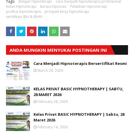
Tags:
Belajar Hipnoterapi
cara menjadi hipnoterapis profesional
Kelas Hipnoterapi
kursus hipnosis
Pelatihan Hipnoterapi
profesi hipnoterapis
prospek kerja hipnoterapi
sertifikasi IBH & IBHN
ANDA MUNGKIN MENYUKAI POSTINGAN INI
Cara Menjadi Hipnoterapis Bersertifikat Resmi
March 28, 2026
KELAS PRIVAT BASIC HYPNOTHERAPY | SABTU,
28 MARET 2026
February 28, 2026
Kelas Privat BASIC HYPNOTHERAPY | Sabtu, 28
Maret 2026
February 14, 2026