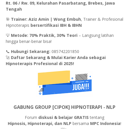
Rt. 06 / Rw. 09, Kelurahan Pasarbatang, Brebes, Jawa
Tengah
🎯
Trainer:
Aziz Amin | Wong Embuh
, Trainer & Profesional
Hipnoterapis
bersertifikasi IBH & IBHN
💡
Metode:
70% Praktik, 30% Teori
– Langsung latihan
hingga benar-benar bisa!
📞
Hubungi Sekarang:
085742201850
🚀
Daftar Sekarang & Mulai Karier Anda sebagai
Hipnoterapis Profesional di 2025!
GABUNG GROUP [CIPOK] HIPNOTERAPI - NLP
Forum
diskusi & belajar GRATIS
tentang
Hipnosis, Hipnoterapi, dan NLP
bersama
MPC Indonesia
!