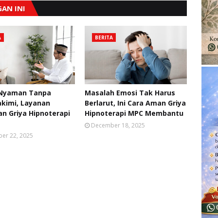
AN INI
A
BERITA
 Nyaman Tanpa
Masalah Emosi Tak Harus
kimi, Layanan
Berlarut, Ini Cara Aman Griya
n Griya Hipnoterapi
Hipnoterapi MPC Membantu
December 18, 2025
er 22, 2025