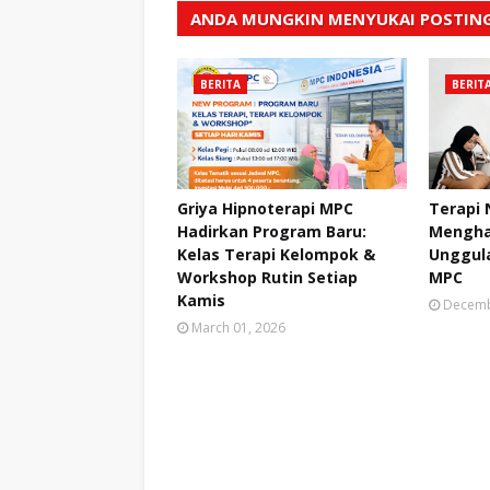
ANDA MUNGKIN MENYUKAI POSTING
BERITA
BERIT
Griya Hipnoterapi MPC
Terapi
Hadirkan Program Baru:
Mengha
Kelas Terapi Kelompok &
Unggula
Workshop Rutin Setiap
MPC
Kamis
Decemb
March 01, 2026