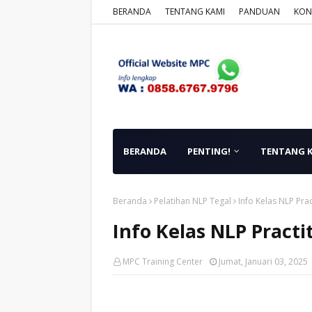
BERANDA
TENTANG KAMI
PANDUAN
KON
BERANDA
PENTING!
TENTANG 
Beranda
Pelatihan NLP Tegal
Info Kelas NLP Prac
Info Kelas NLP Practi
MPC Training Center
Jumat, Januari 03, 2025