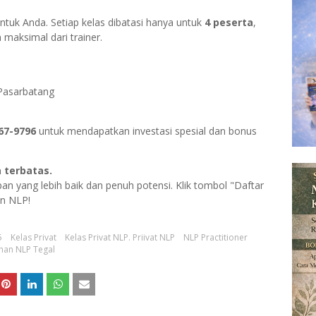
tuk Anda. Setiap kelas dibatasi hanya untuk
4 peserta
,
maksimal dari trainer.
Pasarbatang
67-9796
untuk mendapatkan investasi spesial dan bonus
 terbatas.
n yang lebih baik dan penuh potensi. Klik tombol "Daftar
an NLP!
5
Kelas Privat
Kelas Privat NLP. Priivat NLP
NLP Practitioner
ihan NLP Tegal