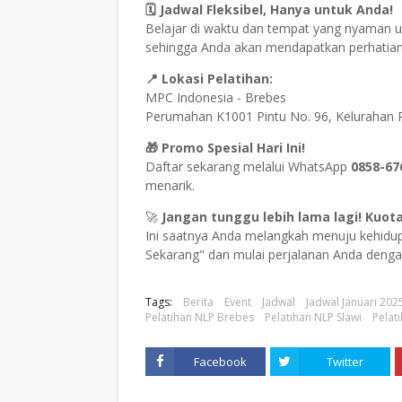
🗓 Jadwal Fleksibel, Hanya untuk Anda!
Belajar di waktu dan tempat yang nyaman un
sehingga Anda akan mendapatkan perhatian 
📍 Lokasi Pelatihan:
MPC Indonesia - Brebes
Perumahan K1001 Pintu No. 96, Kelurahan 
🎁 Promo Spesial Hari Ini!
Daftar sekarang melalui WhatsApp
0858-67
menarik.
🚀
Jangan tunggu lebih lama lagi! Kuota
Ini saatnya Anda melangkah menuju kehidupa
Sekarang" dan mulai perjalanan Anda deng
Tags:
Berita
Event
Jadwal
Jadwal Januari 202
Pelatihan NLP Brebes
Pelatihan NLP Slawi
Pelat
Facebook
Twitter