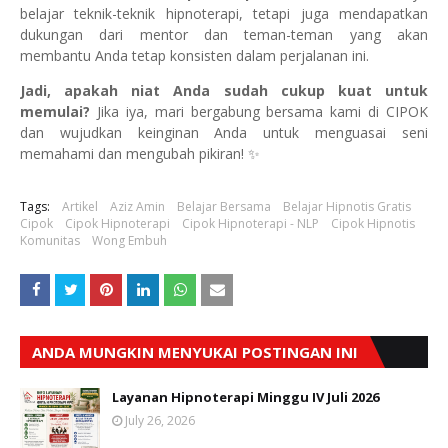
belajar teknik-teknik hipnoterapi, tetapi juga mendapatkan
dukungan dari mentor dan teman-teman yang akan
membantu Anda tetap konsisten dalam perjalanan ini.
Jadi, apakah niat Anda sudah cukup kuat untuk
memulai?
Jika iya, mari bergabung bersama kami di CIPOK
dan wujudkan keinginan Anda untuk menguasai seni
memahami dan mengubah pikiran! ✨
Tags:
Artikel
Aziz Amin
Belajar Bersama
Belajar Hipnotis Gratis
Cipok
Cipok Hipnoterapi
Cipok Hipnoterapi - NLP
Cipok Hipnotis
Komunitas
Wong Embuh
ANDA MUNGKIN MENYUKAI POSTINGAN INI
Layanan Hipnoterapi Minggu IV Juli 2026
July 26, 2026