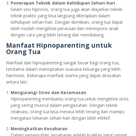
Penerapan Teknik dalam Kehidupan Sehari-hari
Selain sesi hipnosis, orang tua juga akan diajarkan teknik-
teknik praktis yang bisa langsung diterapkan dalam
kehidupan sehari-hari. Dengan demikian, orang tua dapat
lebih mudah mengelola perasaan dan merespons anak
dengan cara yang lebih tenang dan mendukung.
Manfaat Hipnoparenting untuk
Orang Tua
Manfaat dari hipnoparenting sangat besar bagi orang tua,
terutama dalam menciptakan suasana keluarga yang lebih
harmonis. Beberapa manfaat utama yang dapat dirasakan
antara lain:
Mengurangi Stres dan Kecemasan
Hipnoparenting membantu orang tua untuk mengelola stres
yang sering muncul dalam pengasuhan. Dengan teknik
relaksasi, orang tua bisa merasa lebih tenang dan mampu
mengatasi tekanan sehari-hari dengan lebih efektif.
Meningkatkan Kesabaran
Dalam pengasuhan, kesabaran adalah kualitas yang sangat