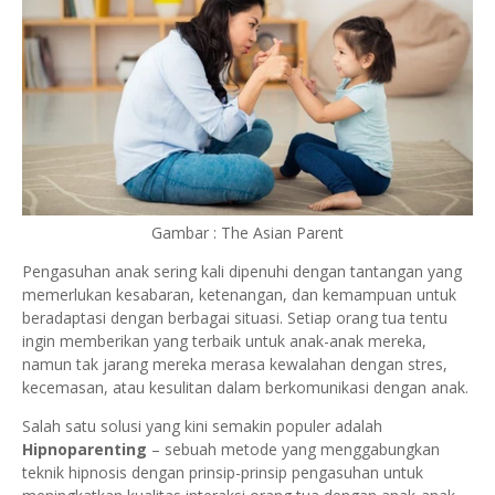
Gambar : The Asian Parent
Pengasuhan anak sering kali dipenuhi dengan tantangan yang
memerlukan kesabaran, ketenangan, dan kemampuan untuk
beradaptasi dengan berbagai situasi. Setiap orang tua tentu
ingin memberikan yang terbaik untuk anak-anak mereka,
namun tak jarang mereka merasa kewalahan dengan stres,
kecemasan, atau kesulitan dalam berkomunikasi dengan anak.
Salah satu solusi yang kini semakin populer adalah
Hipnoparenting
– sebuah metode yang menggabungkan
teknik hipnosis dengan prinsip-prinsip pengasuhan untuk