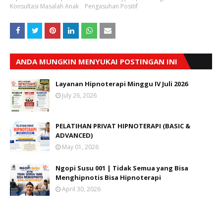
Konsultasi Masalah Anak
Pengasuhan Positif
ANDA MUNGKIN MENYUKAI POSTINGAN INI
Layanan Hipnoterapi Minggu IV Juli 2026
July 26, 2026
PELATIHAN PRIVAT HIPNOTERAPI (BASIC &
ADVANCED)
May 01, 2026
Ngopi Susu 001 | Tidak Semua yang Bisa
Menghipnotis Bisa Hipnoterapi
April 30, 2026