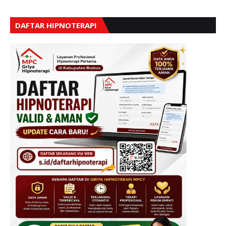
DAFTAR HIPNOTERAPI