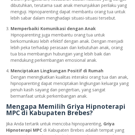
dibutuhkan, terutama saat anak menunjukkan perilaku yang
menguji. Hipnoparenting dapat membantu orang tua untuk
lebih sabar dalam menghadapi situasi-situasi tersebut.
Memperbaiki Komunikasi dengan Anak
Hipnoparenting juga membantu orang tua untuk
berkomunikasi lebih efektif dengan anak. Dengan menjadi
lebih peka terhadap perasaan dan kebutuhan anak, orang
tua bisa membangun hubungan yang lebih baik dan
mendukung perkembangan emosional anak.
Menciptakan Lingkungan Positif di Rumah
Dengan meningkatkan kualitas interaksi orang tua dan anak,
hipnoparenting dapat menciptakan lingkungan keluarga yang
penuh kasih sayang dan pengertian, yang sangat
bermanfaat untuk perkembangan anak.
Mengapa Memilih Griya Hipnoterapi
MPC di Kabupaten Brebes?
Jika Anda tertarik untuk mencoba hipnoparenting,
Griya
Hipnoterapi MPC
di Kabupaten Brebes adalah tempat yang