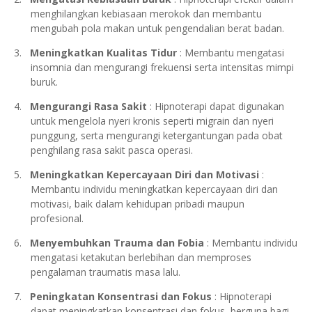
menghilangkan kebiasaan merokok dan membantu
mengubah pola makan untuk pengendalian berat badan.
3.
Meningkatkan Kualitas Tidur
: Membantu mengatasi
insomnia dan mengurangi frekuensi serta intensitas mimpi
buruk.
4.
Mengurangi Rasa Sakit
: Hipnoterapi dapat digunakan
untuk mengelola nyeri kronis seperti migrain dan nyeri
punggung, serta mengurangi ketergantungan pada obat
penghilang rasa sakit pasca operasi.
5.
Meningkatkan Kepercayaan Diri dan Motivasi
:
Membantu individu meningkatkan kepercayaan diri dan
motivasi, baik dalam kehidupan pribadi maupun
profesional.
6.
Menyembuhkan Trauma dan Fobia
: Membantu individu
mengatasi ketakutan berlebihan dan memproses
pengalaman traumatis masa lalu.
7.
Peningkatan Konsentrasi dan Fokus
: Hipnoterapi
dapat meningkatkan konsentrasi dan fokus, berguna bagi