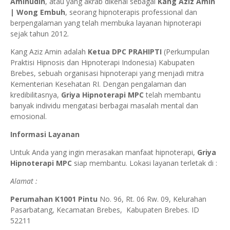
Aminudin
, atau yang akrab dikenal sebagai
Kang Aziz Amin
| Wong Embuh
, seorang hipnoterapis professional dan
berpengalaman yang telah membuka layanan hipnoterapi
sejak tahun 2012.
Kang Aziz Amin adalah
Ketua DPC PRAHIPTI
(Perkumpulan
Praktisi Hipnosis dan Hipnoterapi Indonesia) Kabupaten
Brebes, sebuah organisasi hipnoterapi yang menjadi mitra
Kementerian Kesehatan RI. Dengan pengalaman dan
kredibilitasnya,
Griya Hipnoterapi MPC
telah membantu
banyak individu mengatasi berbagai masalah mental dan
emosional.
Informasi Layanan
Untuk Anda yang ingin merasakan manfaat hipnoterapi,
Griya
Hipnoterapi MPC
siap membantu. Lokasi layanan terletak di :
Alamat :
Perumahan K1001 Pintu
No. 96, Rt. 06 Rw. 09, Kelurahan
Pasarbatang, Kecamatan Brebes,
Kabupaten Brebes. ID
52211