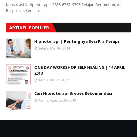
Konsultasi & Hipnoterapi : 0858-6767-9796 Belajar, Bertumbuh, dan
Berproses Bersam…
ARTIKEL POPULER
Hipnoterapi | Pentingnya Sesi Pra Terapi
Selasa, Mei 06, 2014
ONE DAY WORKSHOP SELF HEALING | 14 APRIL
2013
Kamis, Maret 21, 2013
Cari Hipnoterapi Brebes Rekomendasi
Kamis, Agustus 29, 2019