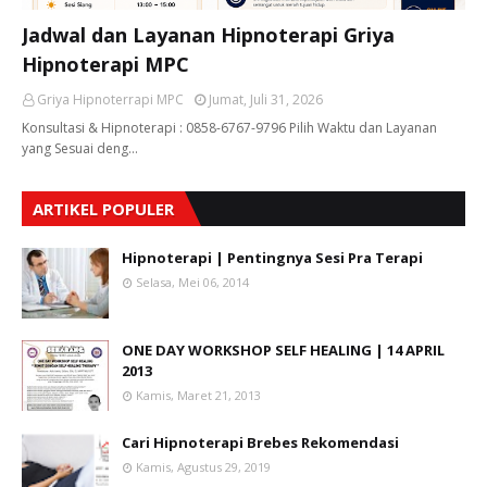
Jadwal dan Layanan Hipnoterapi Griya
Hipnoterapi MPC
Griya Hipnoterrapi MPC
Jumat, Juli 31, 2026
Konsultasi & Hipnoterapi : 0858-6767-9796 Pilih Waktu dan Layanan
yang Sesuai deng…
ARTIKEL POPULER
Hipnoterapi | Pentingnya Sesi Pra Terapi
Selasa, Mei 06, 2014
ONE DAY WORKSHOP SELF HEALING | 14 APRIL
2013
Kamis, Maret 21, 2013
Cari Hipnoterapi Brebes Rekomendasi
Kamis, Agustus 29, 2019