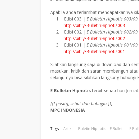
Apabila anda terlambat mendapatkannya sila
1.
Edisi 003 |
E Bulletin Hipnotis 003/09
http://bit.ly/BulletinHipnotis003
2.
Edisi 002 |
E Bulletin Hipnotis 002/09
http://bit.ly/BulletinHipnotis002
3.
Edisi 001 |
E Bulletin Hipnotis 001/09
http://bit.ly/BulletinHipnotis001
Silahkan langsung saja di download dan s
masukan, kritik dan saran membangun atau, 
selanjutnya bisa silahkan langsung hubungi 
E Bulletin Hipnotis
terbit setiap hari Jum’at
{{{ positif, sehat dan bahagia }}}
MPC INDONESIA
Tags:
Artikel
Buletin Hipnotis
E Bulletin
E Bul