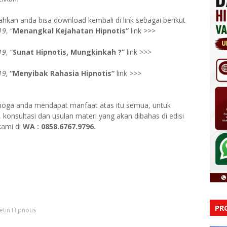
hkan anda bisa download kembali di link sebagai berikut
19
, “
Menangkal Kejahatan Hipnotis”
link >>>
19
, “
Sunat Hipnotis, Mungkinkah ?”
link >>>
19,
“Menyibak Rahasia Hipnotis”
link >>>
emoga anda mendapat manfaat atas itu semua, untuk
konsultasi dan usulan materi yang akan dibahas di edisi
kami di
WA : 0858.6767.9796.
.
PR
letin Hipnotis