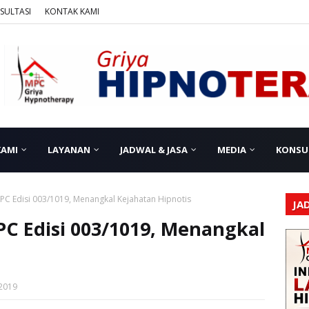
SULTASI
KONTAK KAMI
KAMI
LAYANAN
JADWAL & JASA
MEDIA
KONSU
 MPC Edisi 003/1019, Menangkal Kejahatan Hipnotis
JA
MPC Edisi 003/1019, Menangkal
 2019