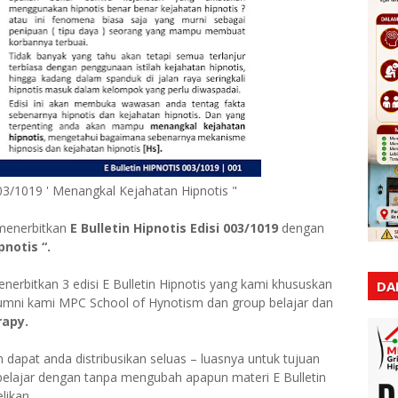
03/1019 ' Menangkal Kejahatan Hipnotis "
 menerbitkan
E Bulletin Hipnotis Edisi 003/1019
dengan
notis “.
enerbitkan 3 edisi E Bulletin Hipnotis yang kami khususkan
DA
alumni kami MPC School of Hynotism dan group belajar dan
rapy.
 dapat anda distribusikan seluas – luasnya untuk tujuan
a belajar dengan tanpa mengubah apapun materi E Bulletin
likan.