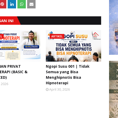
AN INI
EL
ARTIKEL
HAN PRIVAT
Ngopi Susu 001 | Tidak
RAPI (BASIC &
Semua yang Bisa
ED)
Menghipnotis Bisa
Hipnoterapi
, 2026
April 30, 2026