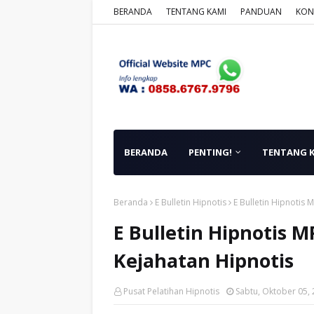
BERANDA
TENTANG KAMI
PANDUAN
KON
BERANDA
PENTING!
TENTANG 
Beranda
E Bulletin Hipnotis
E Bulletin Hipnotis
E Bulletin Hipnotis 
Kejahatan Hipnotis
Pusat Pelatihan Hipnotis
Sabtu, Oktober 05,