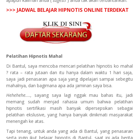
apapun kaliman anda (
sugesti
) anda tak akan terbantahkan.
>>> JADWAL BELAJAR HIPNOTIS ONLINE TERDEKAT
Pelatihan Hipnotis Mahal
Di
Bantul
, saya mencoba mencari pelatihan hipnotis ko mahal
? rata – rata jutaan dan itu hanya dalam waktu 1 hari saja,
saya jadi penasaran apa saja yang dipelajari sampai sebegitu
mahalnya, dan bagimana apa ada jaminan saya bisa.
Hehehehe....,
sayang saya lagi nggak mau bahas itu, jadi
memang sudah menjad rahasia umum bahwa pelatihan
hipnotis sertifikasi masih banyak dipersepsikan sebagai
pelatihan ekslusive, yang hanya banyak dinikmati masyarakat
menengah ke atas.
Tapi tenang, untuk anda yang ada di
Bantul
, yang penasaran
serta ingin ikut belajar hipnotis di
Bantul
, saat ini ada berita