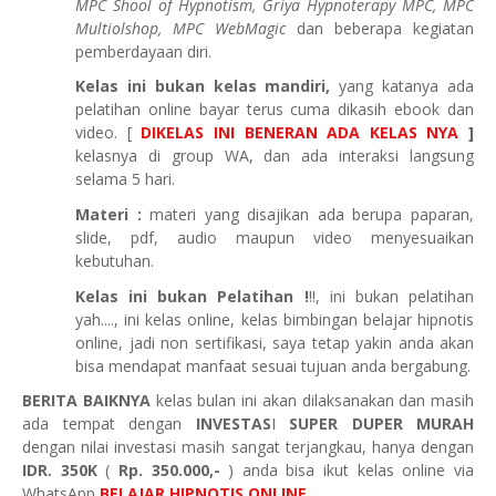
MPC Shool of Hypnotism, Griya Hypnoterapy MPC, MPC
Multiolshop, MPC WebMagic
dan beberapa kegiatan
pemberdayaan diri.
Kelas ini bukan kelas mandiri,
yang katanya ada
pelatihan online bayar terus cuma dikasih ebook dan
video. [
DIKELAS INI BENERAN ADA KELAS NYA
]
kelasnya di group WA, dan ada interaksi langsung
selama 5 hari.
Materi :
materi yang disajikan ada berupa paparan,
slide, pdf, audio maupun video menyesuaikan
kebutuhan.
Kelas ini bukan Pelatihan !
!!, ini bukan pelatihan
yah...., ini kelas online, kelas bimbingan belajar hipnotis
online, jadi non sertifikasi, saya tetap yakin anda akan
bisa mendapat manfaat sesuai tujuan anda bergabung.
BERITA BAIKNYA
kelas bulan ini akan dilaksanakan dan masih
ada tempat dengan
INVESTAS
I
SUPER DUPER MURAH
dengan nilai investasi masih sangat terjangkau, hanya dengan
IDR. 350K
(
Rp. 350.000,-
) anda bisa ikut kelas online via
WhatsApp
BELAJAR HIPNOTIS ONLINE.