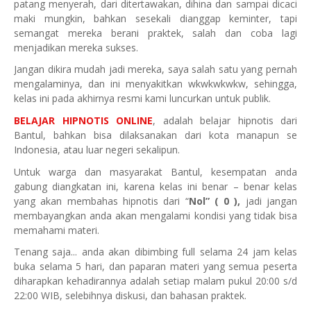
patang menyerah, dari ditertawakan, dihina dan sampai dicaci
maki mungkin, bahkan sesekali dianggap keminter, tapi
semangat mereka berani praktek, salah dan coba lagi
menjadikan mereka sukses.
Jangan dikira mudah jadi mereka, saya salah satu yang pernah
mengalaminya, dan ini menyakitkan wkwkwkwkw, sehingga,
kelas ini pada akhirnya resmi kami luncurkan untuk publik.
BELAJAR HIPNOTIS ONLINE
, adalah belajar hipnotis dari
Bantul
, bahkan bisa dilaksanakan dari kota manapun se
Indonesia, atau luar negeri sekalipun.
Untuk warga dan masyarakat
Bantul
, kesempatan anda
gabung diangkatan ini, karena kelas ini benar – benar kelas
yang akan membahas hipnotis dari “
Nol” ( 0 ),
jadi jangan
membayangkan anda akan mengalami kondisi yang tidak bisa
memahami materi.
Tenang saja... anda akan dibimbing full selama 24 jam kelas
buka selama 5 hari, dan paparan materi yang semua peserta
diharapkan kehadirannya adalah setiap malam pukul 20:00 s/d
22:00 WIB, selebihnya diskusi, dan bahasan praktek.