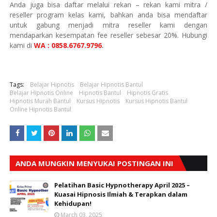
Anda juga bisa daftar melalui rekan – rekan kami mitra /
reseller program kelas kami, bahkan anda bisa mendaftar
untuk gabung menjadi mitra reseller kami dengan
mendaparkan kesempatan fee reseller sebesar 20%. Hubungi
kami di
WA : 0858.6767.9796
.
Tags:
Belajar Hipnotis
Belajar Hipnotis Bantul
Belajar Hipnotis Online
Hipnotis Bantul
Hipnotis Gratis
Hipnotis Murah Bantul
Kursus Hipnotis
Kursus Hipnotis Bantul
Online Hipnotis Bantul
ANDA MUNGKIN MENYUKAI POSTINGAN INI
Pelatihan Basic Hypnotherapy April 2025 –
Kuasai Hipnosis Ilmiah & Terapkan dalam
Kehidupan!
March 03, 2025