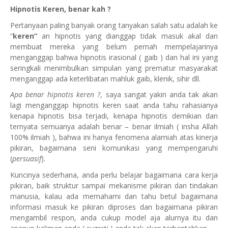
Hipnotis Keren, benar kah ?
Pertanyaan paling banyak orang tanyakan salah satu adalah ke
“
keren”
an
hipnotis yang dianggap tidak masuk akal dan
membuat mereka yang belum pernah mempelajarinya
menganggap bahwa hipnotis irasional ( gaib ) dan hal ini yang
seringkali menimbulkan simpulan yang prematur masyarakat
menganggap ada keterlibatan mahluk gaib, klenik, sihir dll.
Apa benar hipnotis keren ?
, saya sangat yakin anda tak akan
lagi menganggap hipnotis keren saat anda tahu rahasianya
kenapa hipnotis bisa terjadi, kenapa hipnotis demikian dan
ternyata semuanya adalah benar – benar ilmiah ( insha Allah
100% ilmiah ), bahwa ini hanya fenomena alamiah atas kinerja
pikiran, bagaimana seni komunikasi yang mempengaruhi
(
persuasif
).
Kuncinya sederhana, anda perlu belajar bagaimana cara kerja
pikiran, baik struktur sampai mekanisme pikiran dan tindakan
manusia, kalau ada memahami dan tahu betul bagaimana
informasi masuk ke pikiran diproses dan bagaimana pikiran
mengambil respon, anda cukup model aja alurnya itu dan