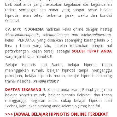
baik buat anda yang merasakan kegalauan dan kegundahan
terkait semangat dan minat yang sangat besar belajar
hipnotis, akan tetapi terbentur jarak, waktu dan kondisi
finansial.
CV. MPC INDONESIA
hadirkan kelas online dengan hastag
#kelasonlinehipnotis, #kelaonlinempc dan #kelasonlineazam
,
kelas
PERDANA, yang disiapkan sepanjang kurang lebih 5 (
lima ) tahun yang lalu, setelah melakukan banyak hal
pertimbangan, kajian tersaji sebagai
SOLUSI TEPAT ANDA
yang ingin belajar hipnotis !!!.
Belajar Hipnotis dari
Bantul
, belajar hipnotis tanpa
meninggalkan rumah, belajar hipnotis tanpa menganggu
pekerjaan, belajar hipnotis murah, belajar hipnotis dbimbing
trainer nasional,
kenapa tidak ?
DAFTAR
SEKARANG
!!!, khusus anda orang
Bantul
yang mau
belajar hipnotis murah, belajar hipnotis fleksibel, dan tanpa
mengganggu kegiatan anda, cukup belajar hipnotis dari
Brebes, kami akan bimbing anda selama 5 (lima) hari full.
>>> JADWAL BELAJAR HIPNOTIS ONLINE TERDEKAT