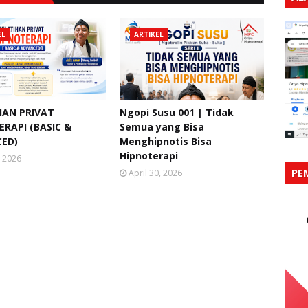
EL
ARTIKEL
HAN PRIVAT
Ngopi Susu 001 | Tidak
RAPI (BASIC &
Semua yang Bisa
ED)
Menghipnotis Bisa
Hipnoterapi
, 2026
PE
April 30, 2026