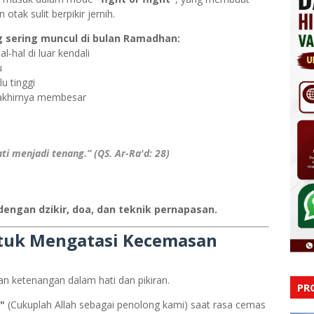
otak sulit berpikir jernih.
sering muncul di bulan Ramadhan:
-hal di luar kendali
u
u tinggi
 akhirnya membesar
ti menjadi tenang.” (QS. Ar-Ra'd: 28)
 dengan dzikir, doa, dan teknik pernapasan.
ntuk Mengatasi Kecemasan
an ketenangan dalam hati dan pikiran.
PR
"
(Cukuplah Allah sebagai penolong kami) saat rasa cemas