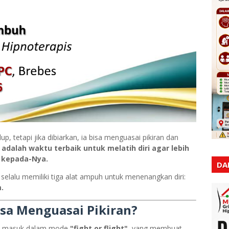
, tetapi jika dibiarkan, ia bisa menguasai pikiran dan
dalah waktu terbaik untuk melatih diri agar lebih
h kepada-Nya.
DA
a selalu memiliki tiga alat ampuh untuk menenangkan diri:
.
sa Menguasai Pikiran?
ran masuk dalam mode
"fight or flight"
, yang membuat