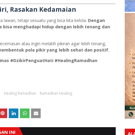
iri, Rasakan Kedamaian
lawan, tetapi sesuatu yang bisa kita kelola.
Dengan
ita bisa menghadapi hidup dengan lebih tenang dan
cemasan atau ingin melatih pikiran agar lebih tenang,
membentuk pola pikir yang lebih sehat dan positif.
as #DzikirPenguatHati #HealingRamadhan
i
Healing Ramadhan
Ramadhan Healing.
AN INI
AL