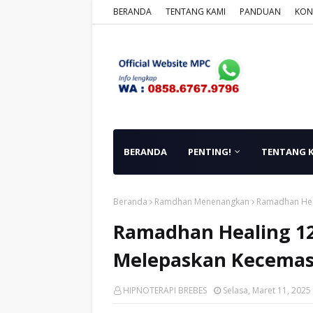
BERANDA
TENTANG KAMI
PANDUAN
KON
BERANDA
PENTING!
TENTANG 
Beranda
Ramdhan Menenangkan
Ramadhan Hea
Ramadhan Healing 12
Melepaskan Kecema
HIPNOTERAPI BREBES
Selasa, Maret 11, 2025