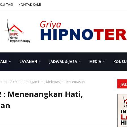
SULTASI
KONTAK KAMI
KAMI
LAYANAN
JADWAL & JASA
MEDIA
KONSU
ling 12 : Menenangkan Hati, Melepaskan Kecemasan
JA
 : Menenangkan Hati,
san