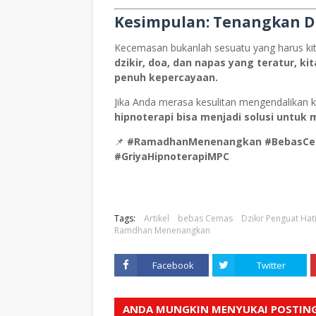
Kesimpulan: Tenangkan D
Kecemasan bukanlah sesuatu yang harus kita 
dzikir, doa, dan napas yang teratur, k
penuh kepercayaan.
Jika Anda merasa kesulitan mengendalikan ke
hipnoterapi bisa menjadi solusi untuk 
📌
#RamadhanMenenangkan #BebasCem
#GriyaHipnoterapiMPC
Tags:
Artikel
bebas Cemas
Dzikir Penguat Hat
Ramdhan Menenangkan
Facebook
Twitter
ANDA MUNGKIN MENYUKAI POSTING