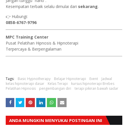
Jangan tunggu “nanti”.
Kesempatan terbaik selalu dimulai dari
sekarang
.
👉 Hubungi:
0858-6767-9796
MPC Training Center
Pusat Pelatihan Hipnosis & Hipnoterapi
Terpercaya & Berpengalaman
Tags:
Basic Hypnotherapy
Belajar Hipnoterapi
Event
Jadwal
kelas hipnoterapi dasar
Kelas Terapi
kursus hipnoterapi Brebes
Pelatihan Hipnosis
pengembangan diri
terapi pikiran bawah sadar
ANDA MUNGKIN MENYUKAI POSTINGAN INI