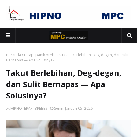
Beranda
terapi panik brebes
Takut Berlebihan, Deg-degan, dan Sulit
Bernapas — Apa Solusinya?
Takut Berlebihan, Deg-degan,
dan Sulit Bernapas — Apa
Solusinya?
HIPNOTERAPI BREBES
Senin, Januari 05, 2026