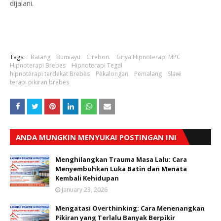
dijalani.
Tags:
Batang
Bumiayu
Cirebon.
Griya Hipnoterapi MPC
Hipnoterapi Brebes
Hipnoterapi Tegal
hipnoterapi terdekat Brebes
Pekalongan
Pemalang
Slawi
terapi pikiran brebes
ANDA MUNGKIN MENYUKAI POSTINGAN INI
Menghilangkan Trauma Masa Lalu: Cara
Menyembuhkan Luka Batin dan Menata
Kembali Kehidupan
January 23, 2026
Mengatasi Overthinking: Cara Menenangkan
Pikiran yang Terlalu Banyak Berpikir