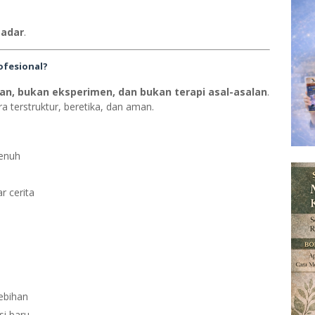
sadar
.
ofesional?
an, bukan eksperimen, dan bukan terapi asal-asalan
.
ra terstruktur, beretika, dan aman.
penuh
r cerita
ebihan
i baru