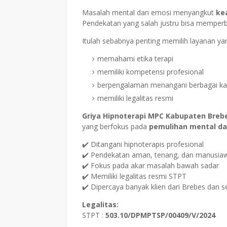
Masalah mental dan emosi menyangkut
ke
Pendekatan yang salah justru bisa memperb
Itulah sebabnya penting memilih layanan ya
memahami etika terapi
memiliki kompetensi profesional
berpengalaman menangani berbagai k
memiliki legalitas resmi
Griya Hipnoterapi MPC Kabupaten Breb
yang berfokus pada
pemulihan mental da
✔️ Ditangani hipnoterapis profesional
✔️ Pendekatan aman, tenang, dan manusiaw
✔️ Fokus pada akar masalah bawah sadar
✔️ Memiliki legalitas resmi STPT
✔️ Dipercaya banyak klien dari Brebes dan s
Legalitas:
STPT :
503.10/DPMPTSP/00409/V/2024