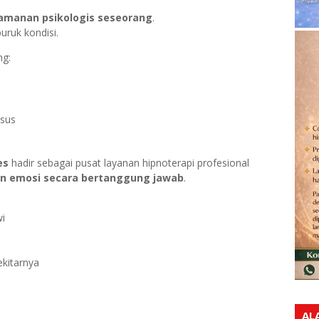
amanan psikologis seseorang
.
uruk kondisi.
ng:
asus
es
hadir sebagai pusat layanan hipnoterapi profesional
n emosi secara bertanggung jawab
.
i
ekitarnya
AL