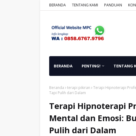
BERANDA
TENTANG KAMI
PANDUAN
KON
BERANDA
PENTING!
TENTANG 
Beranda
terapi pikiran
Terapi Hipnoterapi Prof
Tapi Pulih dari Dalam
Terapi Hipnoterapi P
Mental dan Emosi: B
Pulih dari Dalam