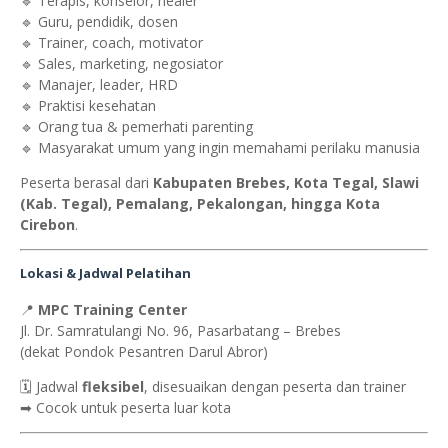
🔹 Terapis, konselor, healer
🔹 Guru, pendidik, dosen
🔹 Trainer, coach, motivator
🔹 Sales, marketing, negosiator
🔹 Manajer, leader, HRD
🔹 Praktisi kesehatan
🔹 Orang tua & pemerhati parenting
🔹 Masyarakat umum yang ingin memahami perilaku manusia
Peserta berasal dari
Kabupaten Brebes, Kota Tegal, Slawi
(Kab. Tegal), Pemalang, Pekalongan, hingga Kota
Cirebon
.
Lokasi & Jadwal Pelatihan
📍
MPC Training Center
Jl. Dr. Samratulangi No. 96, Pasarbatang – Brebes
(dekat Pondok Pesantren Darul Abror)
🗓 Jadwal
fleksibel
, disesuaikan dengan peserta dan trainer
➡ Cocok untuk peserta luar kota