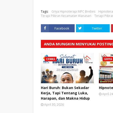
Tags:
Griya Hipnoterapi MPC Brebes
Hipnotera
Terapi Pikiran Kecamatan Wanasari
Terapi Pikir
Facebook
Twitter
ANDA MUNGKIN MENYUKAI POSTING
CEMAS
GRIYA
Hari Buruh: Bukan Sekadar
Hipnote
Kerja, Tapi Tentang Luka,
April 2
Harapan, dan Makna Hidup
April 30, 2026