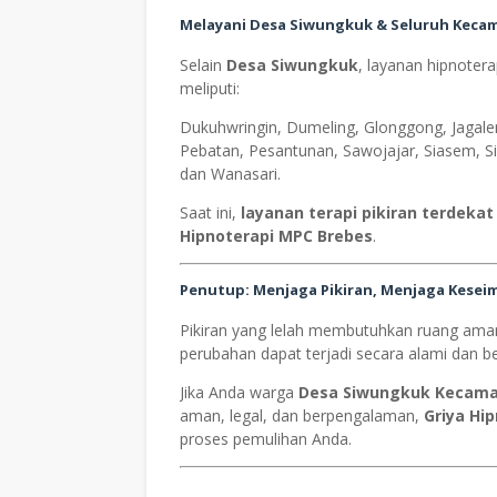
Melayani Desa Siwungkuk & Seluruh Keca
Selain
Desa Siwungkuk
, layanan hipnoter
meliputi:
Dukuhwringin, Dumeling, Glonggong, Jagale
Pebatan, Pesantunan, Sawojajar, Siasem, Si
dan Wanasari.
Saat ini,
layanan terapi pikiran terdeka
Hipnoterapi MPC Brebes
.
Penutup: Menjaga Pikiran, Menjaga Kese
Pikiran yang lelah membutuhkan ruang aman 
perubahan dapat terjadi secara alami dan be
Jika Anda warga
Desa Siwungkuk Kecama
aman, legal, dan berpengalaman,
Griya Hi
proses pemulihan Anda.