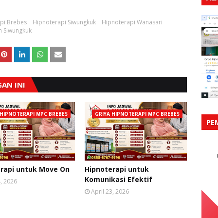
pi Brebes
Hipnoterapi Siwungkuk
Hipnoterapi Wanasari
an Siwungkuk
AN INI
 HIPNOTERAPI MPC BREBES
GRIYA HIPNOTERAPI MPC BREBES
PE
rapi untuk Move On
Hipnoterapi untuk
Komunikasi Efektif
4, 2026
April 23, 2026