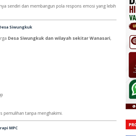
nya sendiri dan membangun pola respons emosi yang lebih
 Desa Siwungkuk
arga
Desa Siwungkuk dan wilayah sekitar Wanasari
,
up
es pemulihan tanpa menghakimi.
PR
erapi MPC