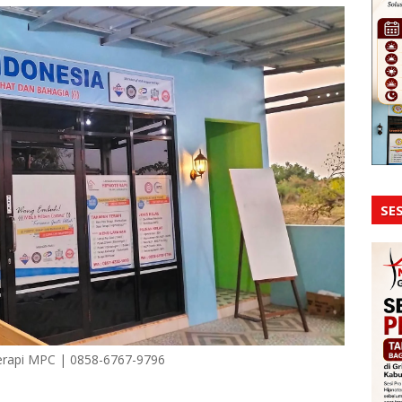
SES
erapi MPC | 0858-6767-9796