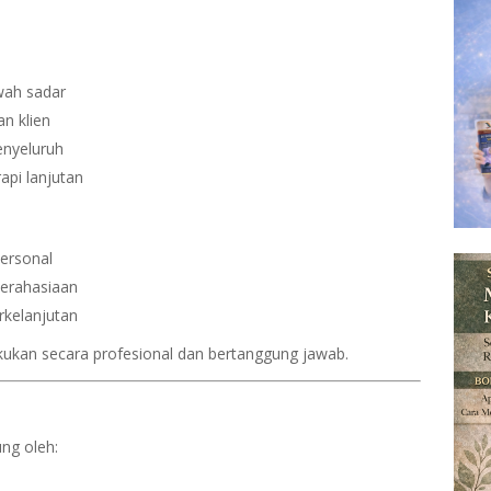
wah sadar
n klien
enyeluruh
api lanjutan
ersonal
erahasiaan
rkelanjutan
kukan secara profesional dan bertanggung jawab.
ung oleh: