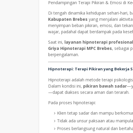
Pendampingan Terapi Pikiran & Emosi di K
Di tengah dinamika kehidupan sehari-hari,
Kabupaten Brebes
yang menjalani aktivit
menyimpan beban pikiran, emosi, dan tekana
wajar, padahal dapat berdampak pada keseh
Saat ini,
layanan hipnoterapi profesiona
Griya Hipnoterapi MPC Brebes
, sebagai 
berpengalaman.
Hipnoterapi: Terapi Pikiran yang Bekerja 
Hipnoterapi adalah metode terapi psikologi
Dalam kondisi ini,
pikiran bawah sadar
—y
—dapat diakses secara aman dan terarah.
Pada proses hipnoterapi:
Klien tetap sadar dan mampu berkomun
Tidak ada unsur paksaan atau manipula
Proses berlangsung natural dan bertah