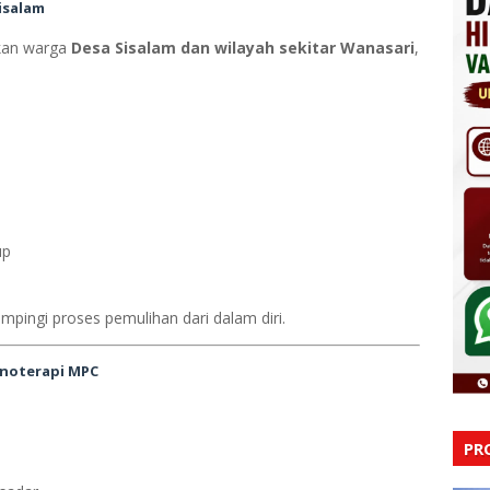
isalam
akan warga
Desa Sisalam dan wilayah sekitar Wanasari
,
up
mpingi proses pemulihan dari dalam diri.
pnoterapi MPC
PR