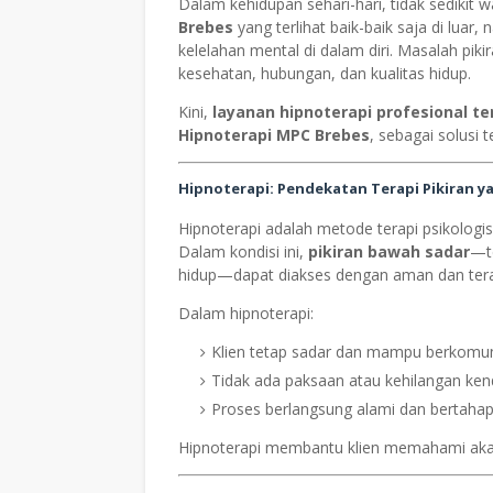
Dalam kehidupan sehari-hari, tidak sedikit 
Brebes
yang terlihat baik-baik saja di lua
kelelahan mental di dalam diri. Masalah pik
kesehatan, hubungan, dan kualitas hidup.
Kini,
layanan hipnoterapi profesional te
Hipnoterapi MPC Brebes
, sebagai solusi 
Hipnoterapi: Pendekatan Terapi Pikiran 
Hipnoterapi adalah metode terapi psikologi
Dalam kondisi ini,
pikiran bawah sadar
—t
hidup—dapat diakses dengan aman dan tera
Dalam hipnoterapi:
Klien tetap sadar dan mampu berkomun
Tidak ada paksaan atau kehilangan kend
Proses berlangsung alami dan bertaha
Hipnoterapi membantu klien memahami akar