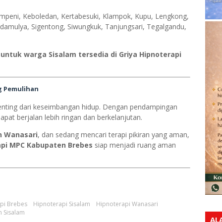
mpeni, Keboledan, Kertabesuki, Klampok, Kupu, Lengkong,
idamulya, Sigentong, Siwungkuk, Tanjungsari, Tegalgandu,
 untuk warga Sisalam tersedia di Griya Hipnoterapi
g Pemulihan
penting dari keseimbangan hidup. Dengan pendampingan
apat berjalan lebih ringan dan berkelanjutan.
n Wanasari
, dan sedang mencari terapi pikiran yang aman,
api MPC Kabupaten Brebes
siap menjadi ruang aman
pi Brebes
Hipnoterapi Sisalam
Hipnoterapi Wanasari
n Sisalam
AL