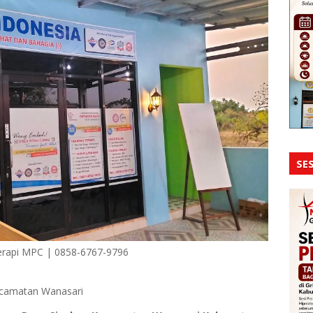
SES
erapi MPC | 0858-6767-9796
ecamatan Wanasari