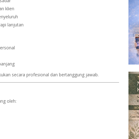
 sadar
n klien
enyeluruh
api lanjutan
ersonal
panjang
kukan secara profesional dan bertanggung jawab.
ung oleh: