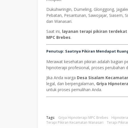
Dukuhwringin, Dumeling, Glonggong, Jagale
Pebatan, Pesantunan, Sawojajar, Siasem, S
dan Wanasari.
Saat ini,
layanan terapi pikiran terdekat
MPC Brebes
.
Penutup: Saatnya Pikiran Mendapat Ruan
Merawat kesehatan pikiran adalah bagian 
hipnoterapi profesional, proses perubahan d
Jika Anda warga
Desa Sisalam Kecamata
legal, dan berpengalaman,
Griya Hipnoter
untuk proses pemulihan Anda.
Tags:
Griya Hipnoterapi MPC Brebes
Hipnotera
Terapi Pikiran Kecamatan Wanasari
Terapi Pikira