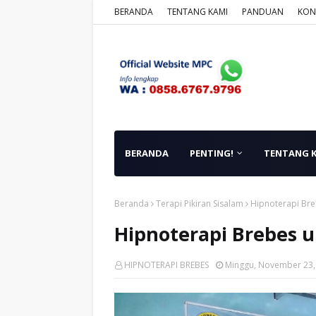
BERANDA
TENTANG KAMI
PANDUAN
KON
BERANDA
PENTING!
TENTANG 
Beranda
Terapi Pikiran Sisalam
Hipnoterapi Bre
Hipnoterapi Brebes 
HIPNOTERAPI BREBES
Minggu, November 23,