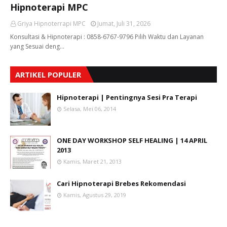
Hipnoterapi MPC
Griya Hipnoterrapi MPC
Jumat, Juli 31, 2026
Konsultasi & Hipnoterapi : 0858-6767-9796 Pilih Waktu dan Layanan
yang Sesuai deng…
ARTIKEL POPULER
Hipnoterapi | Pentingnya Sesi Pra Terapi
Selasa, Mei 06, 2014
ONE DAY WORKSHOP SELF HEALING | 14 APRIL
2013
Kamis, Maret 21, 2013
Cari Hipnoterapi Brebes Rekomendasi
Kamis, Agustus 29, 2019