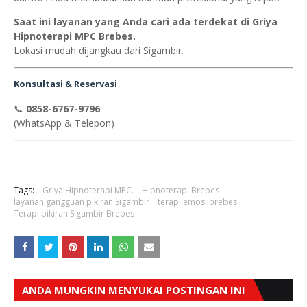
Saat ini layanan yang Anda cari ada terdekat di Griya
Hipnoterapi MPC Brebes.
Lokasi mudah dijangkau dari Sigambir.
Konsultasi & Reservasi
📞
0858-6767-9796
(WhatsApp & Telepon)
Tags:
Griya Hipnoterapi MPC.
Hipnoterapi Brebes
layanan gangguan pikiran Sigambir
terapi emosi brebes
Terapi pikiran Sigambir Brebes
ANDA MUNGKIN MENYUKAI POSTINGAN INI