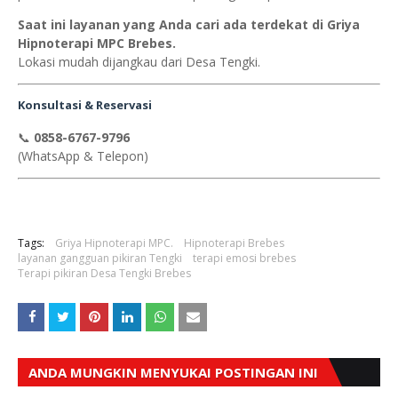
Saat ini layanan yang Anda cari ada terdekat di Griya
Hipnoterapi MPC Brebes.
Lokasi mudah dijangkau dari Desa Tengki.
Konsultasi & Reservasi
📞
0858-6767-9796
(WhatsApp & Telepon)
Tags:
Griya Hipnoterapi MPC.
Hipnoterapi Brebes
layanan gangguan pikiran Tengki
terapi emosi brebes
Terapi pikiran Desa Tengki Brebes
ANDA MUNGKIN MENYUKAI POSTINGAN INI