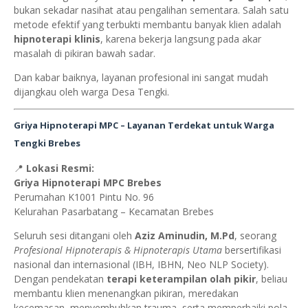
bukan sekadar nasihat atau pengalihan sementara. Salah satu
metode efektif yang terbukti membantu banyak klien adalah
hipnoterapi klinis
, karena bekerja langsung pada akar
masalah di pikiran bawah sadar.
Dan kabar baiknya, layanan profesional ini sangat mudah
dijangkau oleh warga Desa Tengki.
Griya Hipnoterapi MPC – Layanan Terdekat untuk Warga
Tengki Brebes
📍
Lokasi Resmi:
Griya Hipnoterapi MPC Brebes
Perumahan K1001 Pintu No. 96
Kelurahan Pasarbatang – Kecamatan Brebes
Seluruh sesi ditangani oleh
Aziz Aminudin, M.Pd
, seorang
Profesional Hipnoterapis & Hipnoterapis Utama
bersertifikasi
nasional dan internasional (IBH, IBHN, Neo NLP Society).
Dengan pendekatan
terapi keterampilan olah pikir
, beliau
membantu klien menenangkan pikiran, meredakan
kecemasan, menyembuhkan trauma, serta memperbaiki pola