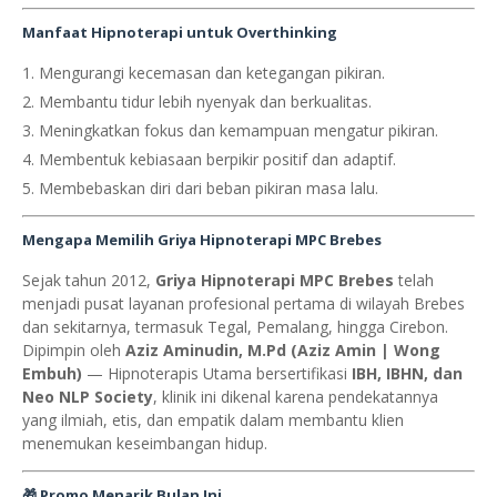
Manfaat Hipnoterapi untuk Overthinking
Mengurangi kecemasan dan ketegangan pikiran.
Membantu tidur lebih nyenyak dan berkualitas.
Meningkatkan fokus dan kemampuan mengatur pikiran.
Membentuk kebiasaan berpikir positif dan adaptif.
Membebaskan diri dari beban pikiran masa lalu.
Mengapa Memilih Griya Hipnoterapi MPC Brebes
Sejak tahun 2012,
Griya Hipnoterapi MPC Brebes
telah
menjadi pusat layanan profesional pertama di wilayah Brebes
dan sekitarnya, termasuk Tegal, Pemalang, hingga Cirebon.
Dipimpin oleh
Aziz Aminudin, M.Pd (Aziz Amin | Wong
Embuh)
— Hipnoterapis Utama bersertifikasi
IBH, IBHN, dan
Neo NLP Society
, klinik ini dikenal karena pendekatannya
yang ilmiah, etis, dan empatik dalam membantu klien
menemukan keseimbangan hidup.
🎁
Promo Menarik Bulan Ini