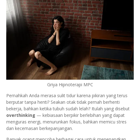
Griya Hipnoterapi MPC
Pernahkah Anda merasa sulit tidur karena pikiran yang terus
berputar tanpa henti? Seakan otak tidak pernah berhenti
bekerja, bahkan ketika tubuh sudah lelah? Itulah yang disebut
overthinking
— kebiasaan berpikir berlebihan yang dapat
menguras energi, menurunkan fokus, bahkan memicu stres
dan kecemasan berkepanjangan.
Banyak orang mencoba berbagai cara untuk menenangkan