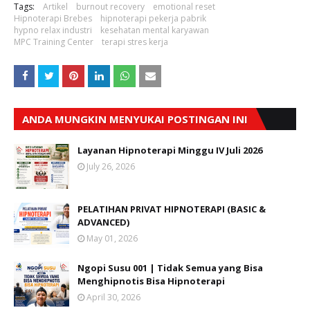
Tags:
Artikel
burnout recovery
emotional reset
Hipnoterapi Brebes
hipnoterapi pekerja pabrik
hypno relax industri
kesehatan mental karyawan
MPC Training Center
terapi stres kerja
ANDA MUNGKIN MENYUKAI POSTINGAN INI
Layanan Hipnoterapi Minggu IV Juli 2026
July 26, 2026
PELATIHAN PRIVAT HIPNOTERAPI (BASIC &
ADVANCED)
May 01, 2026
Ngopi Susu 001 | Tidak Semua yang Bisa
Menghipnotis Bisa Hipnoterapi
April 30, 2026