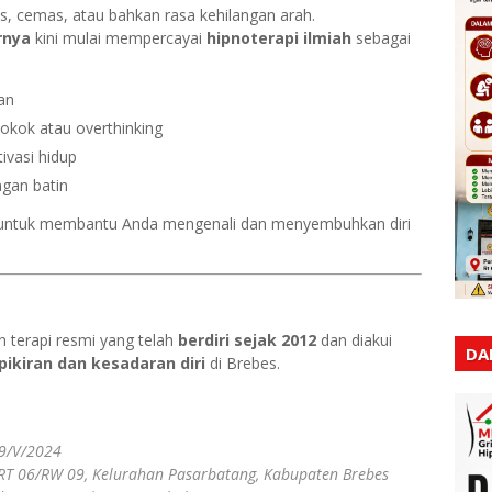
, cemas, atau bahkan rasa kehilangan arah.
rnya
kini mulai mempercayai
hipnoterapi ilmiah
sebagai
an
okok atau overthinking
ivasi hidup
gan batin
ntuk membantu Anda mengenali dan menyembuhkan diri
 terapi resmi yang telah
berdiri sejak 2012
dan diakui
DA
 pikiran dan kesadaran diri
di Brebes.
9/V/2024
RT 06/RW 09, Kelurahan Pasarbatang, Kabupaten Brebes