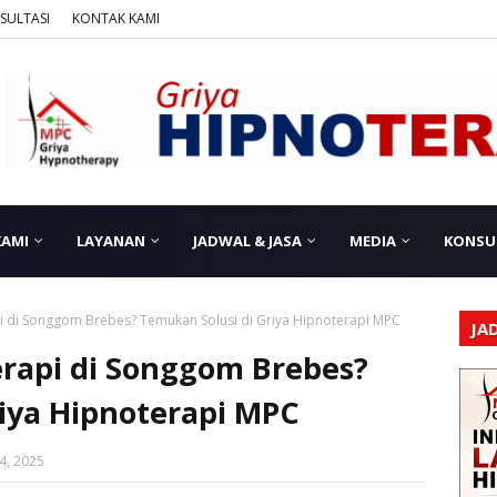
SULTASI
KONTAK KAMI
KAMI
LAYANAN
JADWAL & JASA
MEDIA
KONSU
i di Songgom Brebes? Temukan Solusi di Griya Hipnoterapi MPC
JA
erapi di Songgom Brebes?
iya Hipnoterapi MPC
4, 2025