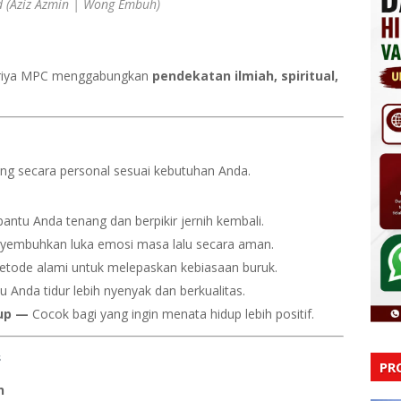
d (Aziz Azmin | Wong Embuh)
Griya MPC menggabungkan
pendekatan ilmiah, spiritual,
cang secara personal sesuai kebutuhan Anda.
ntu Anda tenang dan berpikir jernih kembali.
yembuhkan luka emosi masa lalu secara aman.
etode alami untuk melepaskan kebiasaan buruk.
Anda tidur lebih nyenyak dan berkualitas.
up
—
Cocok bagi yang ingin menata hidup lebih positif.
s
PR
n