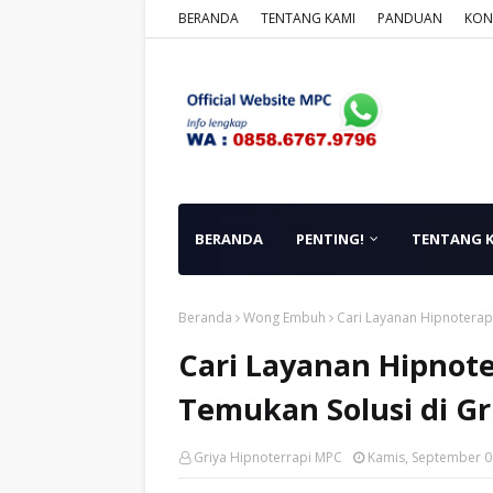
BERANDA
TENTANG KAMI
PANDUAN
KON
BERANDA
PENTING!
TENTANG 
Beranda
Wong Embuh
Cari Layanan Hipnoterap
Cari Layanan Hipnot
Temukan Solusi di Gr
Griya Hipnoterrapi MPC
Kamis, September 0