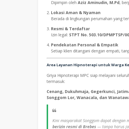
Dipimpin oleh
Aziz Aminudin, M.Pd
, ber
Lokasi Aman & Nyaman
Berada di lingkungan perumahan yang ten
Resmi & Terdaftar
Izin legal:
STPT No. 503.10/DPMPTSP/00
Pendekatan Personal & Empatik
Setiap klien ditangani dengan empati, ta
Area Layanan Hipnoterapi untuk Warga 
Griya Hipnoterapi MPC siap melayani seluru
termasuk:
Cenang, Dukuhmaja, Gegerkunci, Jati
Songgom Lor, Wanacala, dan Wanataw
Kini masyarakat Songgom dapat denga
berizin resmi di Brebes
— tanpa harus ja