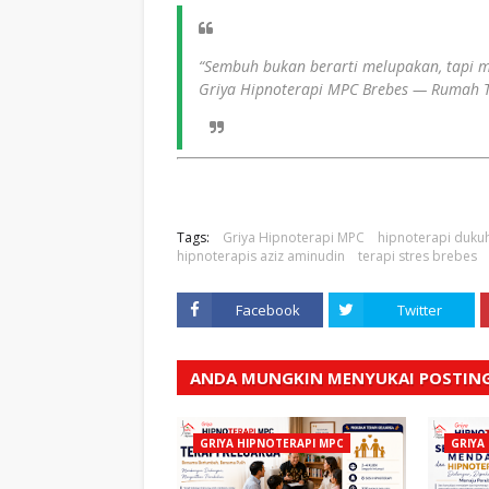
“Sembuh bukan berarti melupakan, tapi m
Griya Hipnoterapi MPC Brebes — Rumah T
Tags:
Griya Hipnoterapi MPC
hipnoterapi duku
hipnoterapis aziz aminudin
terapi stres brebes
Facebook
Twitter
ANDA MUNGKIN MENYUKAI POSTING
GRIYA HIPNOTERAPI MPC
GRIYA