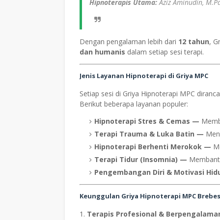
Hipnoterapis Utama:
Aziz Aminudin, M.P
Dengan pengalaman lebih dari
12 tahun
, 
dan humanis
dalam setiap sesi terapi.
Jenis Layanan Hipnoterapi di Griya MPC
Setiap sesi di Griya Hipnoterapi MPC diran
Berikut beberapa layanan populer:
Hipnoterapi Stres & Cemas
—
Memba
Terapi Trauma & Luka Batin
—
Men
Hipnoterapi Berhenti Merokok
—
M
Terapi Tidur (Insomnia)
—
Membantu 
Pengembangan Diri & Motivasi Hid
Keunggulan Griya Hipnoterapi MPC Brebe
Terapis Profesional & Berpengalama