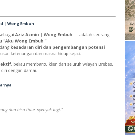
.Pd | Wong Embuh
 sebagai
Aziz Azmin | Wong Embuh
— adalah seorang
uku “Aku Wong Embuh.”
bidang
kesadaran diri dan pengembangan potensi
kan ketenangan dan makna hidup sejati.
lektif
, beliau membantu klien dari seluruh wilayah Brebes,
diri dengan damai.
tarnya
nang dan bisa tidur nyenyak lagi.”