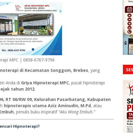
erapi MPC | 0858-6767-9796
SES
pnoterapi di Kecamatan Songgom, Brebes
, yang
in Anda di
Griya Hipnoterapi MPC
, pusat hipnoterapi
sejak tahun 2012
.
96, RT 06/RW 09, Kelurahan Pasarbatang, Kabupaten
eh
hipnoterapis utama Aziz Aminudin, M.Pd
, atau
 Embuh
, penulis buku inspiratif
“Aku Wong Embuh.”
ncari Hipnoterapi?