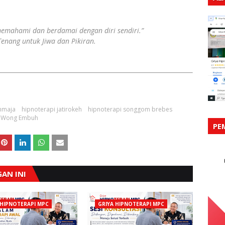
emahami dan berdamai dengan diri sendiri.”
enang untuk Jiwa dan Pikiran.
hmaja
hipnoterapi jatirokeh
hipnoterapi songgom brebes
Wong Embuh
PE
AN INI
 HIPNOTERAPI MPC
GRIYA HIPNOTERAPI MPC