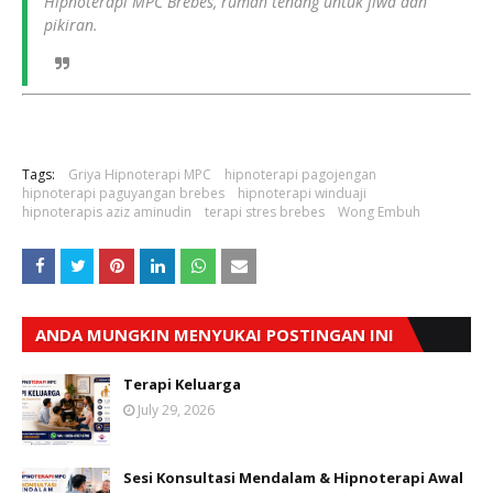
Hipnoterapi MPC Brebes, rumah tenang untuk jiwa dan
pikiran.
Tags:
Griya Hipnoterapi MPC
hipnoterapi pagojengan
hipnoterapi paguyangan brebes
hipnoterapi winduaji
hipnoterapis aziz aminudin
terapi stres brebes
Wong Embuh
ANDA MUNGKIN MENYUKAI POSTINGAN INI
Terapi Keluarga
July 29, 2026
Sesi Konsultasi Mendalam & Hipnoterapi Awal