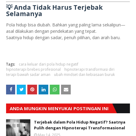
💡 Anda Tidak Harus Terjebak
Selamanya
Pola hidup bisa diubah. Bahkan yang paling lama sekalipun—
asal dilakukan dengan pendekatan yang tepat.
Saatnya hidup dengan sadar, penuh pilihan, dan arah baru.
Tags:
cara keluar dari pola hidup negatif
hipnoterapi brebes profesional
hipnoterapi transformasi diri
terapi bawah sadar aman
ubah mindset dan kebiasaan buruk
ANDA MUNGKIN MENYUKAI POSTINGAN INI
Terjebak dalam Pola Hidup Negatif? Saatnya
Pulih dengan Hipnoterapi Transformasional
May 14, 2025