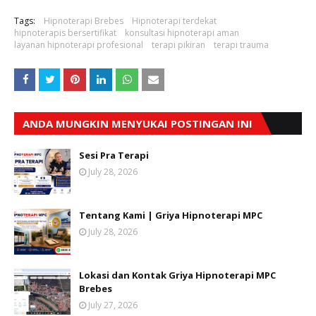
Tags:
Hipnoterapi Brebes
Hipnoterapi terdekat
hipnoterapis bersertifikat
konsultasi hipnoterapi aman
layanan hipnoterapi profesional
terapi pikiran
terapi trauma
ANDA MUNGKIN MENYUKAI POSTINGAN INI
Sesi Pra Terapi
July 28, 2026
Tentang Kami | Griya Hipnoterapi MPC
July 28, 2026
Lokasi dan Kontak Griya Hipnoterapi MPC
Brebes
July 27, 2026