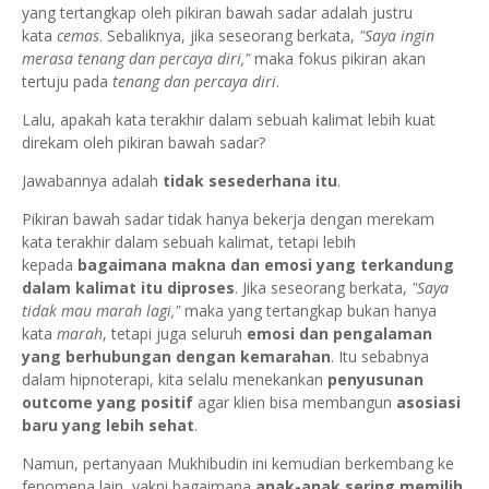
yang tertangkap oleh pikiran bawah sadar adalah justru
kata
cemas
. Sebaliknya, jika seseorang berkata,
"Saya ingin
merasa tenang dan percaya diri,"
maka fokus pikiran akan
tertuju pada
tenang dan percaya diri
.
Lalu, apakah kata terakhir dalam sebuah kalimat lebih kuat
direkam oleh pikiran bawah sadar?
Jawabannya adalah
tidak sesederhana itu
.
Pikiran bawah sadar tidak hanya bekerja dengan merekam
kata terakhir dalam sebuah kalimat, tetapi lebih
kepada
bagaimana makna dan emosi yang terkandung
dalam kalimat itu diproses
. Jika seseorang berkata,
"Saya
tidak mau marah lagi,"
maka yang tertangkap bukan hanya
kata
marah
, tetapi juga seluruh
emosi dan pengalaman
yang berhubungan dengan kemarahan
. Itu sebabnya
dalam hipnoterapi, kita selalu menekankan
penyusunan
outcome yang positif
agar klien bisa membangun
asosiasi
baru yang lebih sehat
.
Namun, pertanyaan Mukhibudin ini kemudian berkembang ke
fenomena lain, yakni bagaimana
anak-anak sering memilih