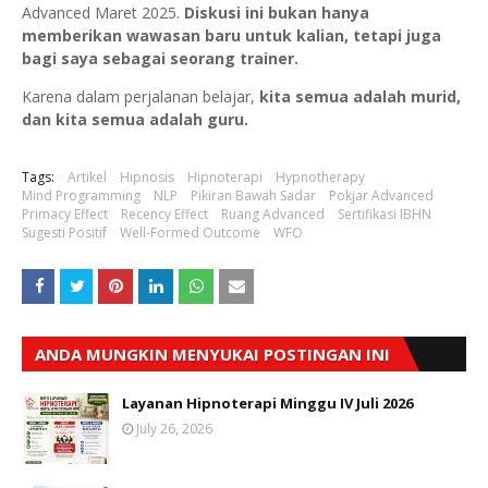
Advanced Maret 2025.
Diskusi ini bukan hanya
memberikan wawasan baru untuk kalian, tetapi juga
bagi saya sebagai seorang trainer.
Karena dalam perjalanan belajar,
kita semua adalah murid,
dan kita semua adalah guru.
Tags:
Artikel
Hipnosis
Hipnoterapi
Hypnotherapy
Mind Programming
NLP
Pikiran Bawah Sadar
Pokjar Advanced
Primacy Effect
Recency Effect
Ruang Advanced
Sertifikasi IBHN
Sugesti Positif
Well-Formed Outcome
WFO
ANDA MUNGKIN MENYUKAI POSTINGAN INI
Layanan Hipnoterapi Minggu IV Juli 2026
July 26, 2026