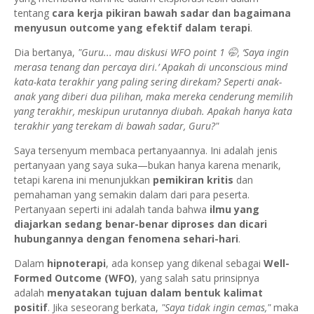
tentang
cara kerja pikiran bawah sadar dan bagaimana
menyusun outcome yang efektif dalam terapi
.
Dia bertanya,
"Guru... mau diskusi WFO point 1 🤭, ‘Saya ingin
merasa tenang dan percaya diri.’ Apakah di unconscious mind
kata-kata terakhir yang paling sering direkam? Seperti anak-
anak yang diberi dua pilihan, maka mereka cenderung memilih
yang terakhir, meskipun urutannya diubah. Apakah hanya kata
terakhir yang terekam di bawah sadar, Guru?"
Saya tersenyum membaca pertanyaannya. Ini adalah jenis
pertanyaan yang saya suka—bukan hanya karena menarik,
tetapi karena ini menunjukkan
pemikiran kritis
dan
pemahaman yang semakin dalam dari para peserta.
Pertanyaan seperti ini adalah tanda bahwa
ilmu yang
diajarkan sedang benar-benar diproses dan dicari
hubungannya dengan fenomena sehari-hari
.
Dalam
hipnoterapi
, ada konsep yang dikenal sebagai
Well-
Formed Outcome (WFO)
, yang salah satu prinsipnya
adalah
menyatakan tujuan dalam bentuk kalimat
positif
. Jika seseorang berkata,
"Saya tidak ingin cemas,"
maka