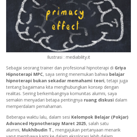
Ilustrasi : mediability.it
Sebagai seorang trainer dan profesional hipnoterapi di
Griya
Hipnoterapi MPC
, saya sering menemukan bahwa
belajar
hipnoterapi bukan sekadar memahami teori
, tetapi juga
tentang bagaimana kita menghubungkan konsep dengan
realitas. Seiring berkembangnya komunitas alumni, saya
semakin menyadari betapa pentingnya
ruang diskusi
dalam
memperdalam pemahaman.
Beberapa waktu lalu, dalam sesi
Kelompok Belajar (Pokjar)
Advanced Hypnotherapy Maret 2025
, salah satu
alumni,
Mukhibudin T.
, mengajukan pertanyaan menarik
yang membawa kami ke dalam eksplorasi lebih dalam