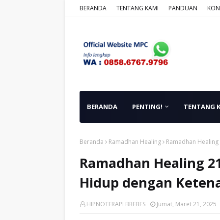
BERANDA
TENTANG KAMI
PANDUAN
KON
BERANDA
PENTING!
TENTANG 
Beranda
Ramadhan Healing
Ramadhan Healing 
Ramadhan Healing 21
Hidup dengan Keten
HIPNOTERAPI BREBES
Jumat, Maret 21, 2025