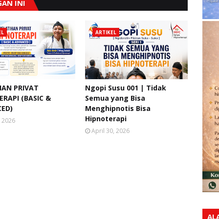
AN INI
EL
ARTIKEL
HAN PRIVAT
Ngopi Susu 001 | Tidak
RAPI (BASIC &
Semua yang Bisa
ED)
Menghipnotis Bisa
Hipnoterapi
, 2026
April 30, 2026
AL