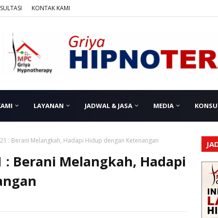
SULTASI
KONTAK KAMI
KAMI
LAYANAN
JADWAL & JASA
MEDIA
KONSU
21 : Berani Melangkah, Hadapi Hidup dengan Ketenangan
JA
 : Berani Melangkah, Hadapi
angan