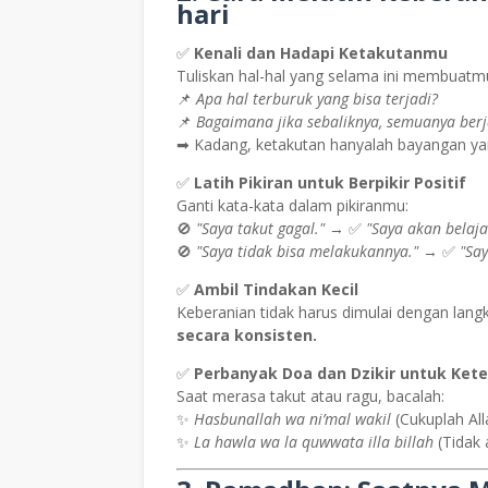
hari
✅
Kenali dan Hadapi Ketakutanmu
Tuliskan hal-hal yang selama ini membuatmu t
📌
Apa hal terburuk yang bisa terjadi?
📌
Bagaimana jika sebaliknya, semuanya berj
➡ Kadang, ketakutan hanyalah bayangan yang
✅
Latih Pikiran untuk Berpikir Positif
Ganti kata-kata dalam pikiranmu:
🚫
"Saya takut gagal."
→ ✅
"Saya akan belaja
🚫
"Saya tidak bisa melakukannya."
→ ✅
"Say
✅
Ambil Tindakan Kecil
Keberanian tidak harus dimulai dengan lang
secara konsisten.
✅
Perbanyak Doa dan Dzikir untuk Ket
Saat merasa takut atau ragu, bacalah:
✨
Hasbunallah wa ni’mal wakil
(Cukuplah Al
✨
La hawla wa la quwwata illa billah
(Tidak 