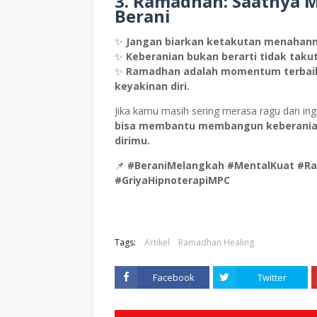
3. Ramadhan: Saatnya M
Berani
✨
Jangan biarkan ketakutan menahanmu
✨
Keberanian bukan berarti tidak taku
✨
Ramadhan adalah momentum terbai
keyakinan diri.
Jika kamu masih sering merasa ragu dan ing
bisa membantu membangun keberania
dirimu.
📌
#BeraniMelangkah #MentalKuat #Ra
#GriyaHipnoterapiMPC
Tags:
Artikel
Ramadhan Healing
Facebook
Twitter