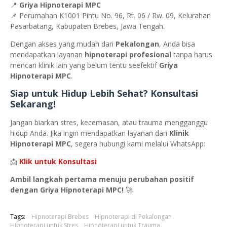
📍
Griya Hipnoterapi MPC
📌 Perumahan K1001 Pintu No. 96, Rt. 06 / Rw. 09, Kelurahan
Pasarbatang, Kabupaten Brebes, Jawa Tengah.
Dengan akses yang mudah dari
Pekalongan
, Anda bisa
mendapatkan layanan
hipnoterapi profesional
tanpa harus
mencari klinik lain yang belum tentu seefektif
Griya
Hipnoterapi MPC
.
Siap untuk Hidup Lebih Sehat? Konsultasi
Sekarang!
Jangan biarkan stres, kecemasan, atau trauma mengganggu
hidup Anda. Jika ingin mendapatkan layanan dari
Klinik
Hipnoterapi MPC
, segera hubungi kami melalui WhatsApp:
📩
Klik untuk Konsultasi
Ambil langkah pertama menuju perubahan positif
dengan Griya Hipnoterapi MPC!
🚀
Tags:
Hipnoterapi Brebes
Hipnoterapi di Pekalongan
Hipnoterapi untuk Stres
Hipnoterapi untuk Trauma.