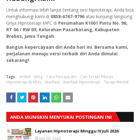
Untuk informasi lebih lanjut tentang sesi hipnoterapi, Anda bisa
menghubungi kami di
0858-6767-9796
atau kunjungi langsung
Griya Hipnoterapi MPC di
Perumahan K1001 Pintu No. 96,
RT 06 / RW 09, Kelurahan Pasarbatang, Kabupaten
Brebes, Jawa Tengah
.
Bangun kepercayaan diri Anda hari ini. Bersama kami,
perjalanan menuju versi terbaik diri Anda dimulai
sekarang!
Tags:
Artikel
Blog
Cara Percaya diri
Cari Terapi Pikiran
Hipnoterapi Brebes
Manfaat
Manfaat Hipnoterapi
Terapi Mental
ANDA MUNGKIN MENYUKAI POSTINGAN INI
Layanan Hipnoterapi Minggu IV Juli 2026
July 26, 2026