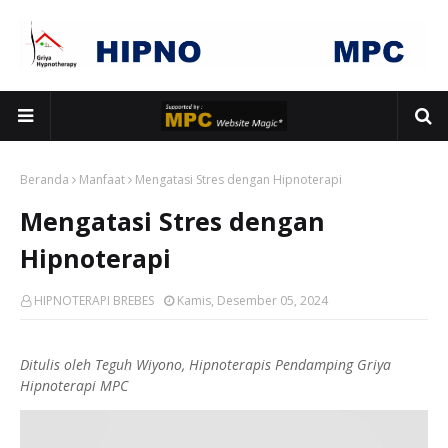
Beranda
Manfaat
Mengatasi Stres dengan Hipnoterapi
Mengatasi Stres dengan
Hipnoterapi
HIPNOTERAPI BREBES
Kamis, Desember 05, 2024
Ditulis oleh Teguh Wiyono, Hipnoterapis Pendamping Griya
Hipnoterapi MPC