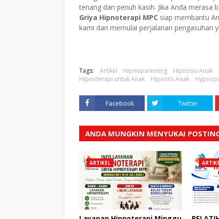
tenang dan penuh kasih. Jika Anda merasa
Griya Hipnoterapi MPC
siap membantu And
kami dan memulai perjalanan pengasuhan yan
Tags:
Artikel
Hipnoparenting
Hipnosis Anak
Hipnoterapi untuk Anak
Hipnotis Anak
Hypnopa
Facebook
Twitter
ANDA MUNGKIN MENYUKAI POSTING
ARTIKEL
ARTIK
Layanan Hipnoterapi Minggu
PELATI