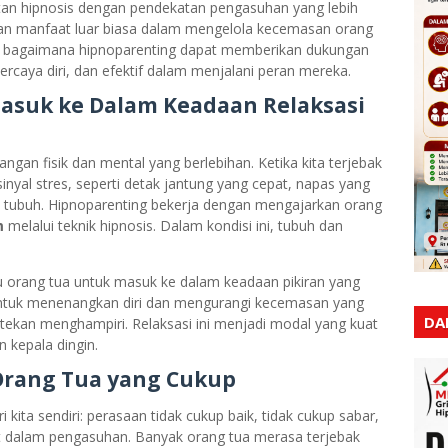
an hipnosis dengan pendekatan pengasuhan yang lebih
an manfaat luar biasa dalam mengelola kecemasan orang
as bagaimana hipnoparenting dapat memberikan dukungan
ercaya diri, dan efektif dalam menjalani peran mereka.
asuk ke Dalam Keadaan Relaksasi
gan fisik dan mental yang berlebihan. Ketika kita terjebak
nyal stres, seperti detak jantung yang cepat, napas yang
h tubuh. Hipnoparenting bekerja dengan mengajarkan orang
m
melalui teknik hipnosis. Dalam kondisi ini, tubuh dan
u orang tua untuk masuk ke dalam keadaan pikiran yang
 untuk menenangkan diri dan mengurangi kecemasan yang
DA
rtekan menghampiri. Relaksasi ini menjadi modal yang kuat
 kepala dingin.
 Orang Tua yang Cukup
i kita sendiri: perasaan tidak cukup baik, tidak cukup sabar,
at dalam pengasuhan. Banyak orang tua merasa terjebak