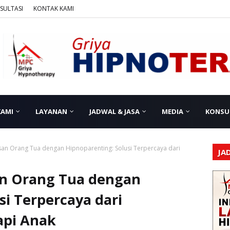
SULTASI
KONTAK KAMI
KAMI
LAYANAN
JADWAL & JASA
MEDIA
KONSU
an Orang Tua dengan Hipnoparenting: Solusi Terpercaya dari
JA
n Orang Tua dengan
si Terpercaya dari
api Anak