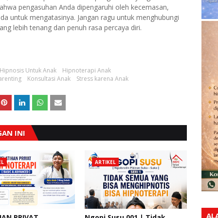
 bahwa pengasuhan Anda dipengaruhi oleh kecemasan,
a untuk mengatasinya. Jangan ragu untuk menghubungi
g lebih tenang dan penuh rasa percaya diri.
Hipnosis Untuk Anak
Hipnoterapi Anak
renting
Konsultasi Anak
Stress karena Anak
AN INI
EL
ARTIKEL
AL
HAN PRIVAT
Ngopi Susu 001 | Tidak