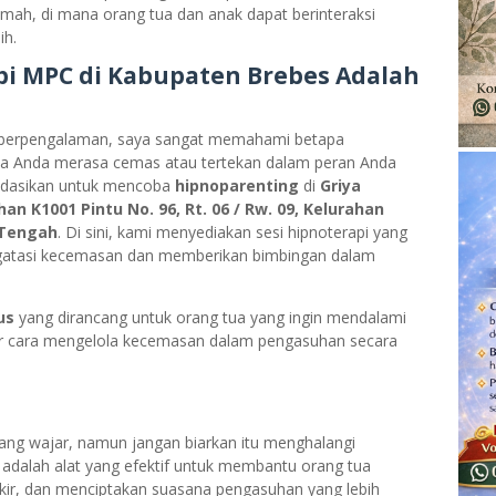
mah, di mana orang tua dan anak dapat berinteraksi
ih.
i MPC di Kabupaten Brebes Adalah
berpengalaman, saya sangat memahami betapa
ka Anda merasa cemas atau tertekan dalam peran Anda
ndasikan untuk mencoba
hipnoparenting
di
Griya
n K1001 Pintu No. 96, Rt. 06 / Rw. 09, Kelurahan
 Tengah
. Di sini, kami menyediakan sesi hipnoterapi yang
gatasi kecemasan dan memberikan bimbingan dalam
us
yang dirancang untuk orang tua yang ingin mendalami
ajar cara mengelola kecemasan dalam pengasuhan secara
ng wajar, namun jangan biarkan itu menghalangi
 adalah alat yang efektif untuk membantu orang tua
kir, dan menciptakan suasana pengasuhan yang lebih