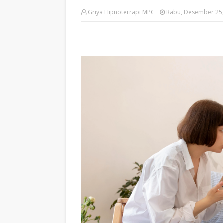
Griya Hipnoterrapi MPC
Rabu, Desember 25