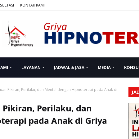
SULTASI
KONTAK KAMI
KAMI
LAYANAN
JADWAL & JASA
MEDIA
KONSU
an Pikiran, Perilaku, dan Mental dengan Hipnoterapi pada Anak di
JA
ikiran, Perilaku, dan
terapi pada Anak di Griya