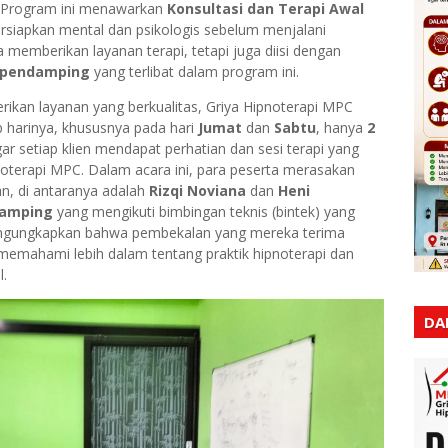
. Program ini menawarkan
Konsultasi dan Terapi Awal
siapkan mental dan psikologis sebelum menjalani
ya memberikan layanan terapi, tetapi juga diisi dengan
s pendamping
yang terlibat dalam program ini.
ikan layanan yang berkualitas, Griya Hipnoterapi MPC
p harinya, khususnya pada hari
Jumat
dan
Sabtu
, hanya
2
ar setiap klien mendapat perhatian dan sesi terapi yang
noterapi MPC. Dalam acara ini, para peserta merasakan
an, di antaranya adalah
Rizqi Noviana
dan
Heni
damping
yang mengikuti bimbingan teknis (bintek) yang
mengungkapkan bahwa pembekalan yang mereka terima
emahami lebih dalam tentang praktik hipnoterapi dan
l.
DA