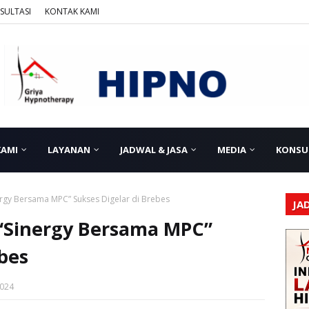
SULTASI
KONTAK KAMI
KAMI
LAYANAN
JADWAL & JASA
MEDIA
KONSU
nergy Bersama MPC” Sukses Digelar di Brebes
JA
 “Sinergy Bersama MPC”
ebes
2024