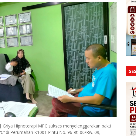
SES
|
Griya Hipnoterapi MPC sukses menyelenggarakan bakti
PC"
di Perumahan K1001 Pintu No. 96 Rt. 06/Rw. 09,