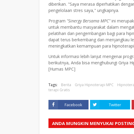
diberikan. "Saya merasa diperhatikan denga
pengelolaan stres saya," ungkapnya.
Program
"Sinergy Bersama MPC"
ini merupak
untuk membantu masyarakat dalam mengata
pelatihan dan pengembangan bagi para hipno
dapat terus berkembang dan menjangkau le
meningkatkan kemampuan para hipnoterapis
Untuk informasi lebih lanjut mengenai progr
berikutnya, Anda bisa menghubungi Griya H
[Humas MPC]
Tags:
Berita
Griya Hipnoterapi MPC
Hipnotera
terapi Gratis
Facebook
Twitter
ANDA MUNGKIN MENYUKAI POSTING