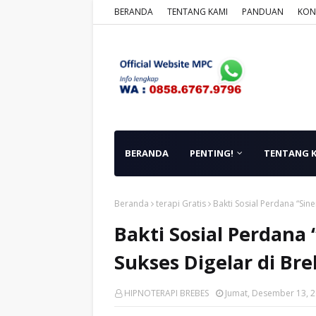
BERANDA
TENTANG KAMI
PANDUAN
KON
BERANDA
PENTING!
TENTANG 
Beranda
terapi Gratis
Bakti Sosial Perdana “Si
Bakti Sosial Perdana
Sukses Digelar di Br
HIPNOTERAPI BREBES
Jumat, Desember 13, 