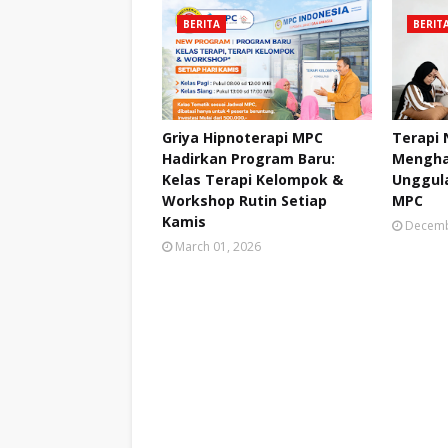
BERITA
BERIT
Griya Hipnoterapi MPC
Terapi
Hadirkan Program Baru:
Mengha
Kelas Terapi Kelompok &
Unggula
Workshop Rutin Setiap
MPC
Kamis
Decemb
March 01, 2026