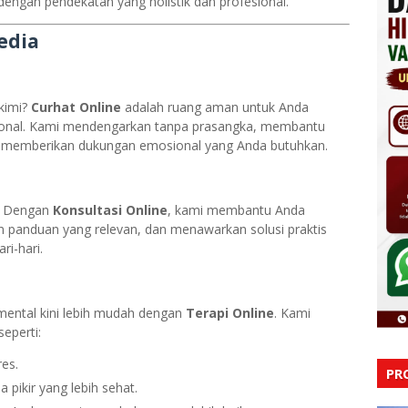
dengan pendekatan yang holistik dan profesional.
edia
akimi?
Curhat Online
adalah ruang aman untuk Anda
esional. Kami mendengarkan tanpa prasangka, membantu
 memberikan dukungan emosional yang Anda butuhkan.
? Dengan
Konsultasi Online
, kami membantu Anda
panduan yang relevan, dan menawarkan solusi praktis
ri-hari.
 mental kini lebih mudah dengan
Terapi Online
. Kami
eperti:
es.
PR
pikir yang lebih sehat.