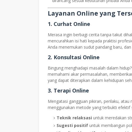
dirancang sesuai kebutuhan pribadi Anda 
Layanan Online yang Ters
1.
Curhat Online
Merasa ingin berbagi cerita tanpa takut dih
mencurahkan isi hati kepada praktisi prof
Anda menemukan sudut pandang baru, dan
2.
Konsultasi Online
Bingung menghadapi masalah dalam hidup
memahami akar permasalahan, memberikan 
yang dapat diterapkan dalam kehidupan seha
3.
Terapi Online
Mengatasi gangguan pikiran, perilaku, atau
menggunakan metode yang terbukti efektif s
Teknik relaksasi
untuk meredakan str
Sugesti positif
untuk membangun pola 