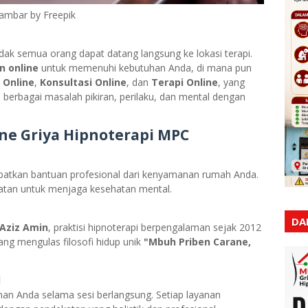
ambar by Freepik
k semua orang dapat datang langsung ke lokasi terapi.
n online
untuk memenuhi kebutuhan Anda, di mana pun
 Online
,
Konsultasi Online
, dan
Terapi Online
, yang
erbagai masalah pikiran, perilaku, dan mental dengan
ne Griya Hipnoterapi MPC
patkan bantuan profesional dari kenyamanan rumah Anda.
batan untuk menjaga kesehatan mental.
DA
Aziz Amin
, praktisi hipnoterapi berpengalaman sejak 2012
ng mengulas filosofi hidup unik
"Mbuh Priben Carane,
l
n Anda selama sesi berlangsung. Setiap layanan