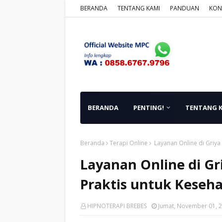
BERANDA
TENTANG KAMI
PANDUAN
KON
BERANDA
PENTING!
TENTANG 
Beranda
Terapi Online
Layanan Online di Griya
Layanan Online di Gr
Praktis untuk Keseh
HIPNOTERAPI BREBES
Jumat, November 01, 