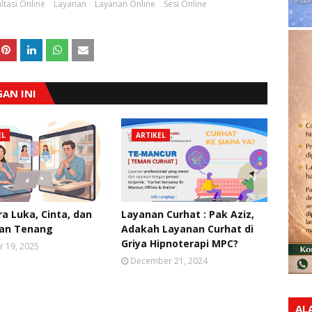
ltasi Online
Layanan
Layanan Online
Sesi Online
AN INI
EL
ARTIKEL
ra Luka, Cinta, dan
Layanan Curhat : Pak Aziz,
ian Tenang
Adakah Layanan Curhat di
Griya Hipnoterapi MPC?
r 19, 2025
December 21, 2024
AL