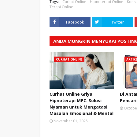
Tags:
Curhat Online
Hipnoterapi Online
Konsu
Terapi Online
Facebook
Twitter
ANDA MUNGKIN MENYUKAI POSTING
CURHAT ONLINE
ARTIK
Curhat Online Griya
Di Anta
Hipnoterapi MPC: Solusi
Pencar
Nyaman untuk Mengatasi
Octobe
Masalah Emosional & Mental
November 01, 2025