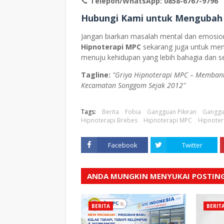
📞
Telepon/WhatsApp:
0858-6767-9796
Hubungi Kami untuk Mengubah
Jangan biarkan masalah mental dan emosio
Hipnoterapi MPC
sekarang juga untuk men
menuju kehidupan yang lebih bahagia dan s
Tagline:
"Griya Hipnoterapi MPC – Memban
Kecamatan Songgom Sejak 2012"
Tags:
Berita
Fobia
Gangguan Pikiran
Ganggu
Hipnoterapi Brebes
Hipnoterapi MPC
Hipnote
Facebook
Twitter
ANDA MUNGKIN MENYUKAI POSTING
BERITA
BERIT