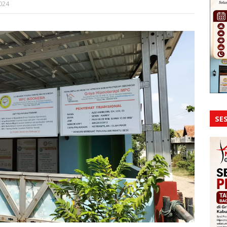
024
SES