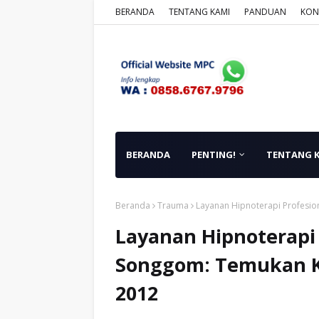
BERANDA
TENTANG KAMI
PANDUAN
KON
BERANDA
PENTING!
TENTANG 
Beranda
Trauma
Layanan Hipnoterapi Profesio
Layanan Hipnoterapi
Songgom: Temukan K
2012