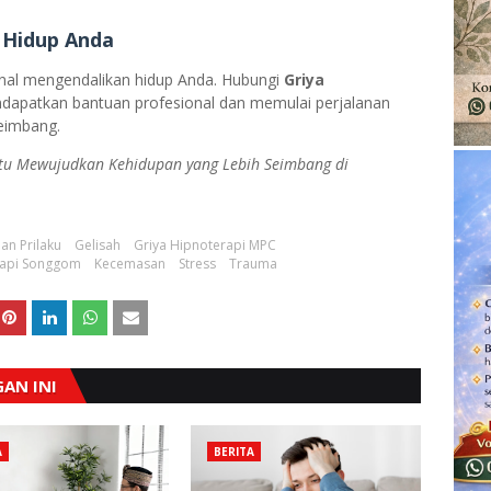
 Hidup Anda
nal mengendalikan hidup Anda. Hubungi
Griya
dapatkan bantuan profesional dan memulai perjalanan
eimbang.
tu Mewujudkan Kehidupan yang Lebih Seimbang di
an Prilaku
Gelisah
Griya Hipnoterapi MPC
rapi Songgom
Kecemasan
Stress
Trauma
AN INI
A
BERITA