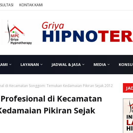
SULTASI
KONTAK KAMI
KAMI
LAYANAN
JADWAL & JASA
MEDIA
KONSU
nal di Kecamatan Songgom: Temukan Kedamaian Pikiran Sejak 2012
JA
 Profesional di Kecamatan
edamaian Pikiran Sejak