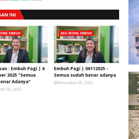
AN INI
WONG EMBUH
AKU WONG EMBUH
san : Embuh Pagi | 6
Embuh Pagi | 06112025 -
er 2025 "Semua
Semua sudah benar adanya
Benar Adanya"
November 05, 2025
er 05, 2025