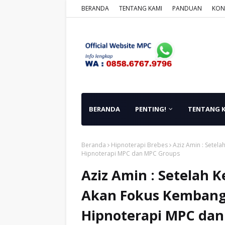
BERANDA
TENTANG KAMI
PANDUAN
KON
BERANDA
PENTING!
TENTANG 
Beranda
Hipnoterapi Brebes
Aziz Amin : Setel
Hipnoterapi MPC dan MPC Groups
Aziz Amin : Setelah 
Akan Fokus Kembang
Hipnoterapi MPC da