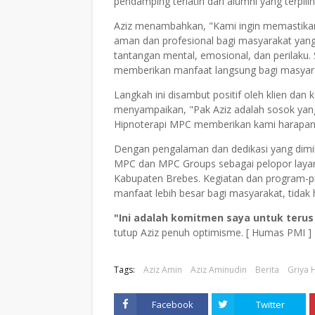
pendamping terlatih dari alumni yang terpilih
Aziz menambahkan, "Kami ingin memastikan
aman dan profesional bagi masyarakat ya
tantangan mental, emosional, dan perilaku.
memberikan manfaat langsung bagi masyara
Langkah ini disambut positif oleh klien dan 
menyampaikan, "Pak Aziz adalah sosok yang
Hipnoterapi MPC memberikan kami harapan 
Dengan pengalaman dan dedikasi yang dimili
MPC dan MPC Groups sebagai pelopor layana
Kabupaten Brebes. Kegiatan dan program-
manfaat lebih besar bagi masyarakat, tidak h
"Ini adalah komitmen saya untuk ter
tutup Aziz penuh optimisme. [ Humas PMI ]
Tags:
Aziz Amin
Aziz Aminudin
Berita
Griya 
Facebook
Twitter