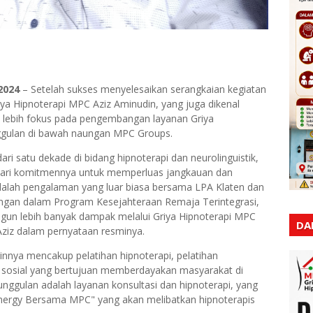
2024
– Setelah sukses menyelesaikan serangkaian kegiatan
ya Hipnoterapi MPC Aziz Aminudin, yang juga dikenal
ebih fokus pada pengembangan layanan Griya
gulan di bawah naungan MPC Groups.
ri satu dekade di bidang hipnoterapi dan neurolinguistik,
dari komitmennya untuk memperluas jangkauan dan
adalah pengalaman yang luar biasa bersama LPA Klaten dan
ngan dalam Program Kesejahteraan Remaja Terintegrasi,
angun lebih banyak dampak melalui Griya Hipnoterapi MPC
DA
Aziz dalam pernyataan resminya.
nya mencakup pelatihan hipnoterapi, pelatihan
n sosial yang bertujuan memberdayakan masyarakat di
unggulan adalah layanan konsultasi dan hipnoterapi, yang
inergy Bersama MPC" yang akan melibatkan hipnoterapis