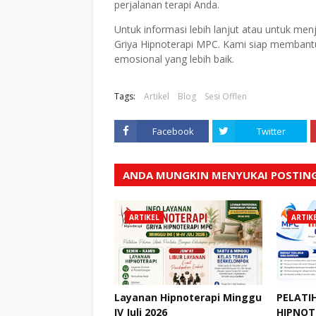
perjalanan terapi Anda.
Untuk informasi lebih lanjut atau untuk me
Griya Hipnoterapi MPC. Kami siap membant
emosional yang lebih baik.
Tags:
Artikel
Blog
Sesi Offlen
Facebook
Twitter
ANDA MUNGKIN MENYUKAI POSTING
ARTIKEL
ARTIK
Layanan Hipnoterapi Minggu
PELATI
IV Juli 2026
HIPNOTE