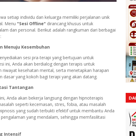
a setiap individu dan keluarga memiliki perjalanan unik
al. Menu
"Sesi Offline"
dirancang khusus untuk
am dan personal. Berikut adalah rangkuman dari berbagai
:
alan Menuju Kesembuhan
nyediakan sesi pra-terapi yang bertujuan untuk
i ini, Anda akan berdialog dengan terapis untuk
an riwayat kesehatan mental, serta menetapkan harapan
an dasar yang kokoh bagi terapi yang akan datang.
atasi Tantangan
DA
i sini, Anda akan bekerja langsung dengan hipnoterapis
salah seperti kecemasan, stres, fobia, atau masalah
hipnosis yang sudah terbukti efektif untuk membantu Anda
pengalaman yang mendalam, sehingga memfasilitasi
g Intensif