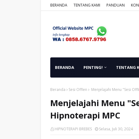
BERANDA
TENTANG KAMI
PANDUAN
KON
BERANDA
PENTING!
TENTANG 
Beranda
Sesi Offlen
Menjelajahi Menu "Sesi Offl
Menjelajahi Menu "Ses
Hipnoterapi MPC
HIPNOTERAPI BREBES
Selasa, Juli 30, 2024