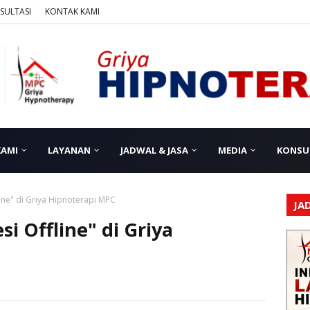
SULTASI
KONTAK KAMI
KAMI
LAYANAN
JADWAL & JASA
MEDIA
KONSU
ine" di Griya Hipnoterapi MPC
JA
i Offline" di Griya